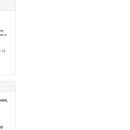
ем
ми и
 10
ние,
ор