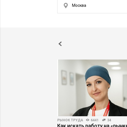
Москва
ВНОСТЬ
4067
61
РЫНОК ТРУДА
6441
34
 первыми лицами:
Как искать работу на «рынк