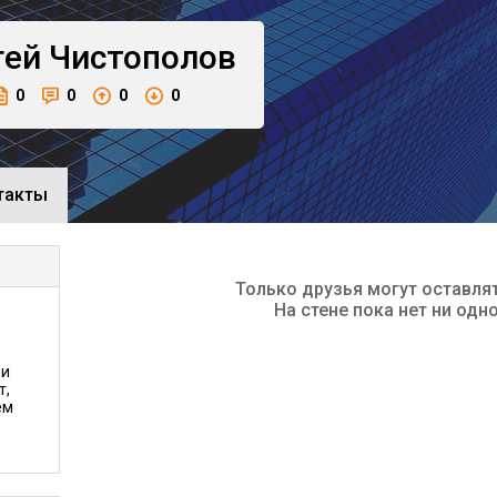
гей
Чистополов
0
0
0
0
такты
Только друзья могут оставля
На стене пока нет ни одн
 и
т,
ем