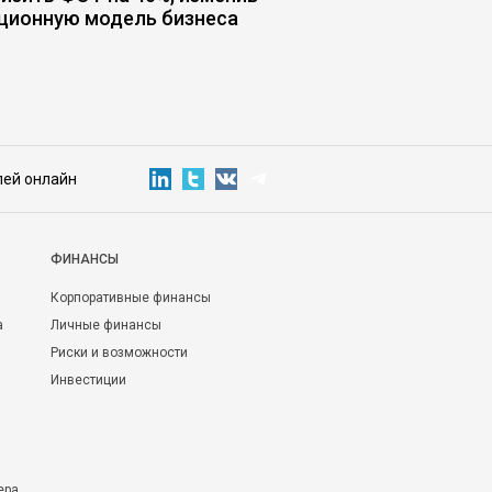
ционную модель бизнеса
заканчивается эффе
начинаются риски
лей онлайн
ФИНАНСЫ
Корпоративные финансы
а
Личные финансы
Риски и возможности
Инвестиции
ера