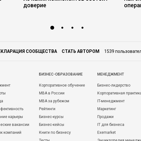
доверие
опера
ЕКЛАРАЦИЯ СООБЩЕСТВА
СТАТЬ АВТОРОМ
1539 пользовате
БИЗНЕС-ОБРАЗОВАНИЕ
МЕНЕДЖМЕНТ
жмент
Корпоративное обучение
Бизнес-лидерство
оты
MBA в России
Корпоративная практик
да
MBA за рубежом
IT-менеджмент
фективность
Рейтинги
Маркетинг
ние карьеры
Бизнес-курсы
Продажи
еские вакансии
Бизнес-кейсы
IT для бизнеса
ик компаний
Книги по бизнесу
Exemarket
Тесты
Энциклопедия менедж