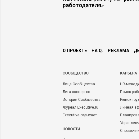
защитную маску
работодателя»
О ПРОЕКТЕ
F.A.Q.
РЕКЛАМА
Д
CООБЩЕСТВО
КАРЬЕРА
Лица Сообщества
HR-менед
Лига экспертов
Поиск раб
История Сообщества
Рынок тру
Журнал Executive.ru
Личная эф
Executive отдыхает
Планирова
Управленч
НОВОСТИ
Справочн