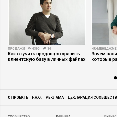
ПРОДАЖИ
4390
34
HR-МЕНЕДЖМЕ
Как отучить продавцов хранить
Зачем нани
клиентскую базу в личных файлах
которые р
О ПРОЕКТЕ
F.A.Q.
РЕКЛАМА
ДЕКЛАРАЦИЯ СООБЩЕСТВ
CООБЩЕСТВО
КАРЬЕРА
БИЗНЕС