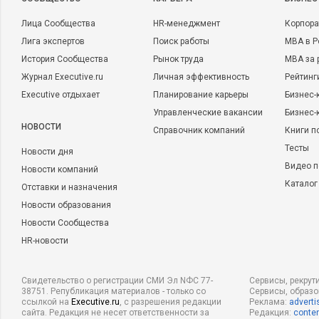
Лица Сообщества
HR-менеджмент
Корпора
Лига экспертов
Поиск работы
MBA в Р
История Сообщества
Рынок труда
MBA за 
Журнал Executive.ru
Личная эффективность
Рейтинг
Executive отдыхает
Планирование карьеры
Бизнес-
Управленческие вакансии
Бизнес-
НОВОСТИ
Справочник компаний
Книги п
Тесты
Новости дня
Видео п
Новости компаний
Каталог
Отставки и назначения
Новости образования
Новости Сообщества
HR-новости
Свидетельство о регистрации СМИ Эл NФС 77-
Сервисы, рекрут
38751. Републикация материалов - только со
Сервисы, образ
ссылкой на
Executive.ru
, с разрешения редакции
Реклама:
adverti
сайта. Редакция не несет ответственности за
Редакция:
conten