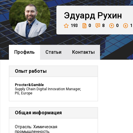
Эдуард
Рухин
193
0
8
0
1
Профиль
Cтатьи
Контакты
Опыт работы
Procter&Gamble
Supply Chain Digital Innovation Manager,
PG, Europe
Общая информация
Отрасль: Химическая
промышленность