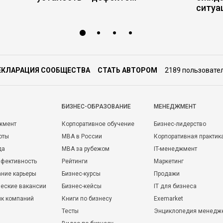
ситуа
ЕКЛАРАЦИЯ СООБЩЕСТВА
СТАТЬ АВТОРОМ
2189 пользовате
БИЗНЕС-ОБРАЗОВАНИЕ
МЕНЕДЖМЕНТ
жмент
Корпоративное обучение
Бизнес-лидерство
оты
MBA в России
Корпоративная практик
да
MBA за рубежом
IT-менеджмент
фективность
Рейтинги
Маркетинг
ние карьеры
Бизнес-курсы
Продажи
еские вакансии
Бизнес-кейсы
IT для бизнеса
ик компаний
Книги по бизнесу
Exemarket
Тесты
Энциклопедия менедж