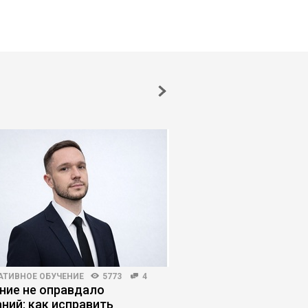
АТИВНОЕ ОБУЧЕНИЕ
5773
4
КОРПОРАТИВНАЯ ПРАКТИКА
ние не оправдало
Проектный менедже
ний: как исправить
оператор нейросете