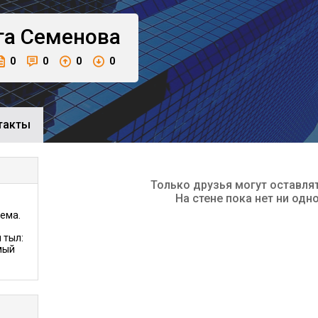
га
Семенова
0
0
0
0
такты
Только друзья могут оставля
На стене пока нет ни одн
ема.
 тыл:
мый