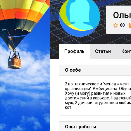
Оль
60
Профиль
Cтатьи
Кон
О себе
2 во: техническое и 'менеджмент
организации'. Амбициозна. Обуча
Хочу (и могу) развития и новых
достижений в карьере. Надежный
муж, 2 дочери- студентки и люби
кот.
Опыт работы