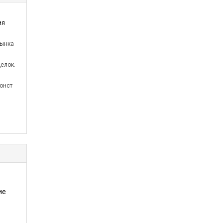
ия
рынка
.
елок.
онст
ие