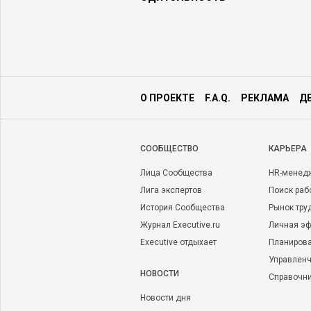
оянно меняются
О ПРОЕКТЕ
F.A.Q.
РЕКЛАМА
Д
CООБЩЕСТВО
КАРЬЕРА
Лица Сообщества
HR-менед
Лига экспертов
Поиск раб
История Сообщества
Рынок тру
Журнал Executive.ru
Личная эф
Executive отдыхает
Планирова
Управленч
НОВОСТИ
Справочн
Новости дня