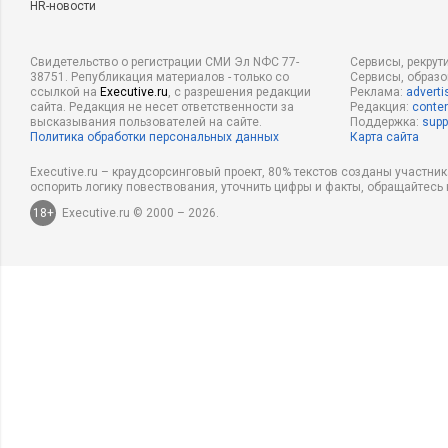
HR-новости
Свидетельство о регистрации СМИ Эл NФС 77-
Сервисы, рекрут
38751. Републикация материалов - только со
Сервисы, образ
ссылкой на
Executive.ru
, с разрешения редакции
Реклама:
adverti
сайта. Редакция не несет ответственности за
Редакция:
conten
высказывания пользователей на сайте.
Поддержка:
supp
Политика обработки персональных данных
Карта сайта
Executive.ru – краудсорсинговый проект, 80% текстов созданы участни
оспорить логику повествования, уточнить цифры и факты, обращайтесь 
18+
Executive.ru © 2000 – 2026.