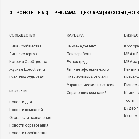
О ПРОЕКТЕ
F.A.Q.
РЕКЛАМА
ДЕКЛАРАЦИЯ СООБЩЕСТВ
CООБЩЕСТВО
КАРЬЕРА
БИЗНЕС
Лица Сообщества
HR-менеджмент
Корпора
Лига экспертов
Поиск работы
MBA в Р
История Сообщества
Рынок труда
MBA за 
Журнал Executive.ru
Личная эффективность
Рейтинг
Executive отдыхает
Планирование карьеры
Бизнес-
Управленческие вакансии
Бизнес-
НОВОСТИ
Справочник компаний
Книги п
Тесты
Новости дня
Видео п
Новости компаний
Каталог
Отставки и назначения
Новости образования
Новости Сообщества