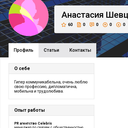
Анастасия
Шевц
60
0
0
0
0
Профиль
Cтатьи
Контакты
О себе
Гипер коммуникабельна, очень люблю
свою профессию, дипломатична,
мобильна и трудолюбива.
Опыт работы
PR агентство Celebris
менеджер по связям с общественностью