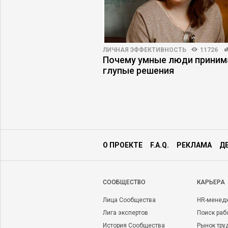
3147
30
ЛИЧНАЯ ЭФФЕКТИВНОСТЬ
11726
й интеллект в HR:
Почему умные люди прини
жидания совпадают с
глупые решения
О ПРОЕКТЕ
F.A.Q.
РЕКЛАМА
Д
CООБЩЕСТВО
КАРЬЕРА
Лица Сообщества
HR-менед
Лига экспертов
Поиск раб
История Сообщества
Рынок тру