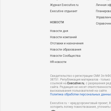
Журнал Executive.ru
Личная эф
Executive отдыхает
Планирова
Управленч
НОВОСТИ
Справочн
Новости дня
Новости компаний
Отставки и назначения
Новости образования
Новости Сообщества
HR-новости
Свидетельство о регистрации СМИ Эл NФС
38751. Републикация материалов - только
ссылкой на
Executive.ru
, с разрешения ре
сайта. Редакция не несет ответственности
высказывания пользователей на сайте.
Политика обработки персональных данны
Executive.ru – краудсорсинговый проект,
оспорить логику повествования, уточнить