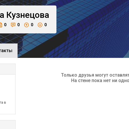
а
Кузнецова
0
0
0
0
такты
Только друзья могут оставля
На стене пока нет ни одн
га в