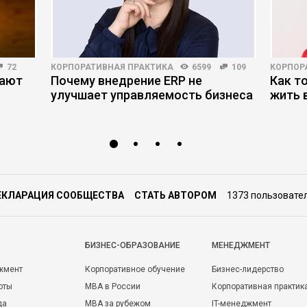
72
КОРПОРАТИВНАЯ ПРАКТИКА
6599
109
КОРПОР
мают
Почему внедрение ERP не
Как т
улучшает управляемость бизнеса
жить 
ЕКЛАРАЦИЯ СООБЩЕСТВА
СТАТЬ АВТОРОМ
1373 пользовате
БИЗНЕС-ОБРАЗОВАНИЕ
МЕНЕДЖМЕНТ
жмент
Корпоративное обучение
Бизнес-лидерство
оты
MBA в России
Корпоративная практик
да
MBA за рубежом
IT-менеджмент