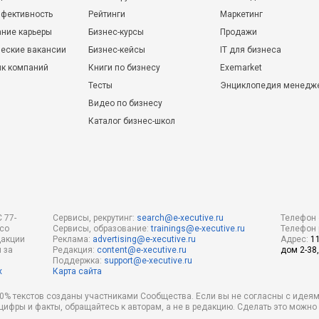
фективность
Рейтинги
Маркетинг
ние карьеры
Бизнес-курсы
Продажи
еские вакансии
Бизнес-кейсы
IT для бизнеса
ик компаний
Книги по бизнесу
Exemarket
Тесты
Энциклопедия менедж
Видео по бизнесу
Каталог бизнес-школ
 77-
Сервисы, рекрутинг:
search@e-xecutive.ru
Телефон 
 со
Сервисы, образование:
trainings@e-xecutive.ru
Телефон 
дакции
Реклама:
advertising@e-xecutive.ru
Адрес:
1
 за
Редакция:
content@e-xecutive.ru
дом 2-38,
Поддержка:
support@e-xecutive.ru
х
Карта сайта
 80% текстов созданы участниками Сообщества. Если вы не согласны с идеям
 цифры и факты, обращайтесь к авторам, а не в редакцию. Сделать это можн