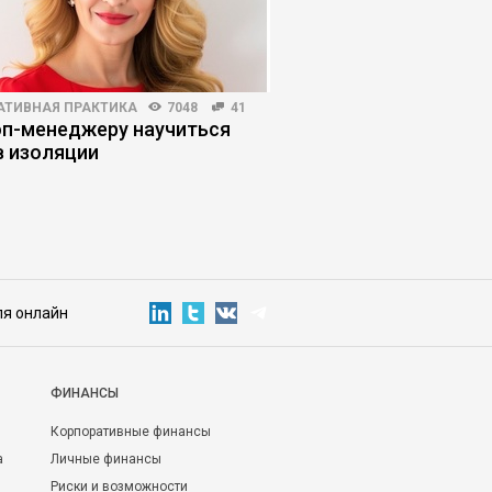
АТИВНАЯ ПРАКТИКА
7048
41
КОРПОРАТИВНАЯ ПРАКТИКА
оп-менеджеру научиться
Как остановить нек
в изоляции
собственника, кото
компанию
ля онлайн
ФИНАНСЫ
Корпоративные финансы
а
Личные финансы
Риски и возможности