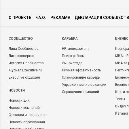
О ПРОЕКТЕ
F.A.Q.
РЕКЛАМА
ДЕКЛАРАЦИЯ СООБЩЕСТВ
CООБЩЕСТВО
КАРЬЕРА
БИЗНЕС
Лица Сообщества
HR-менеджмент
Корпора
Лига экспертов
Поиск работы
MBA в Р
История Сообщества
Рынок труда
MBA за 
Журнал Executive.ru
Личная эффективность
Рейтинг
Executive отдыхает
Планирование карьеры
Бизнес-
Управленческие вакансии
Бизнес-
НОВОСТИ
Справочник компаний
Книги п
Тесты
Новости дня
Видео п
Новости компаний
Каталог
Отставки и назначения
Новости образования