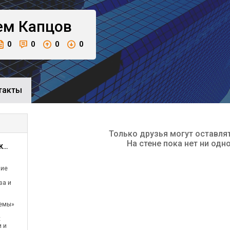
ем
Капцов
0
0
0
0
такты
Только друзья могут оставля
На стене пока нет ни одн
Московский Областной филиал ОАО КОМСТАР-ОТС
ние
ва и
емы»
х
и и