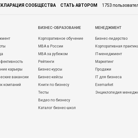
ЕКЛАРАЦИЯ СООБЩЕСТВА
СТАТЬ АВТОРОМ
1753 пользовате
БИЗНЕС-ОБРАЗОВАНИЕ
МЕНЕДЖМЕНТ
жмент
Корпоративное обучение
Бизнес-лидерство
оты
MBA в России
Корпоративная практик
да
MBA за рубежом
IT-менеджмент
фективность
Рейтинги
Маркетинг
ние карьеры
Бизнес-курсы
Продажи
еские вакансии
Бизнес-кейсы
IT для бизнеса
ик компаний
Книги по бизнесу
Exemarket
Тесты
Энциклопедия менедж
Видео по бизнесу
Каталог бизнес-школ