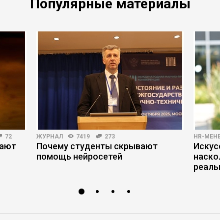
Популярные материалы
72
ЖУРНАЛ
7419
273
HR-МЕН
мают
Почему студенты скрывают
Искус
помощь нейросетей
наско
реаль