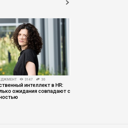
ЕДЖМЕНТ
3147
30
ЖУРНАЛ
3947
22
ственный интеллект в HR:
Почему человекоцен
лько ожидания совпадают с
работает в бизнесе
ностью