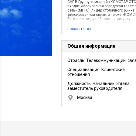
СНГ.В Группу компаний «КОМСТАР-ОТС
входят «Московская городская телеф
сеть» (МГТС), лидер столичного рынка
фиксированной связи, а также «КОМС
Регионы», ведущий поставщик услуг
кабельного ТВ и доступа в Интернет в
регионах России. «КОМСТАР-ОТС» лид
показать все…
на рынке услуг широкополосного дост
Интернет и интерактивного цифрового
телевидения (IP-TV) Москвы.
Общая информация
Отрасль: Телекоммуникации, свя
Специализация: Клиентские
отношения
Должность:
Начальник отдела,
заместитель руководителя
Москва