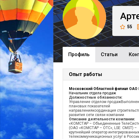
Арт
55
Профиль
Cтатьи
Кон
Опыт работы
Начальник отдела продаж
Должностные обязанности:
Управление отделом продажВыполне
плановых показателей
направлениякоординация строительст
развития сети связи компании
Описание деятельности компании:
«КОМСТАР – Объединенные ТелеСист
(ОАО «КОМСТАР – ОТС», LSE: CMST) –
крупнейший оператор интегрированны
телекоммуникационных услуг в Росси