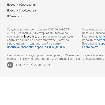
Новости образования
Новости Сообщества
HR-новости
Свидетельство о регистрации СМИ Эл NФС 77-
Сервисы, рекрут
38751. Републикация материалов - только со
Сервисы, образ
ссылкой на
Executive.ru
, с разрешения редакции
Реклама:
adverti
сайта. Редакция не несет ответственности за
Редакция:
conten
высказывания пользователей на сайте.
Поддержка:
supp
Политика обработки персональных данных
Карта сайта
Executive.ru – краудсорсинговый проект, 80% текстов созданы участни
оспорить логику повествования, уточнить цифры и факты, обращайтесь 
18+
Executive.ru © 2000 – 2026.