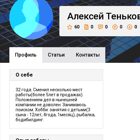
Алексей
Тенько
60
0
0
0
0
Профиль
Cтатьи
Контакты
О себе
32 года. Сменил несколько мест
работы(более 5лет в продажах).
Положением дел в нынешней
компании не доволен. Занимаюсь
поиском. Хобби: занятия с детьми(3
сына - 12лет, 4года, 1месяц), рыбалка,
бодибилдинг.