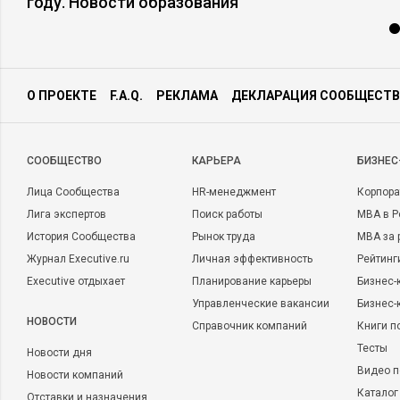
году. Новости образования
О ПРОЕКТЕ
F.A.Q.
РЕКЛАМА
ДЕКЛАРАЦИЯ СООБЩЕСТВ
CООБЩЕСТВО
КАРЬЕРА
БИЗНЕС
Лица Сообщества
HR-менеджмент
Корпора
Лига экспертов
Поиск работы
MBA в Р
История Сообщества
Рынок труда
MBA за 
Журнал Executive.ru
Личная эффективность
Рейтинг
Executive отдыхает
Планирование карьеры
Бизнес-
Управленческие вакансии
Бизнес-
НОВОСТИ
Справочник компаний
Книги п
Тесты
Новости дня
Видео п
Новости компаний
Каталог
Отставки и назначения