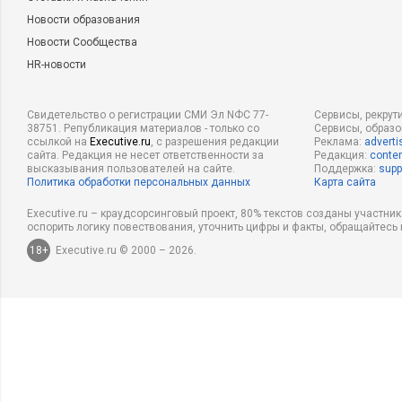
Новости образования
Новости Сообщества
HR-новости
Свидетельство о регистрации СМИ Эл NФС 77-
Сервисы, рекрут
38751. Републикация материалов - только со
Сервисы, образ
ссылкой на
Executive.ru
, с разрешения редакции
Реклама:
adverti
сайта. Редакция не несет ответственности за
Редакция:
conten
высказывания пользователей на сайте.
Поддержка:
supp
Политика обработки персональных данных
Карта сайта
Executive.ru – краудсорсинговый проект, 80% текстов созданы участни
оспорить логику повествования, уточнить цифры и факты, обращайтесь 
18+
Executive.ru © 2000 – 2026.