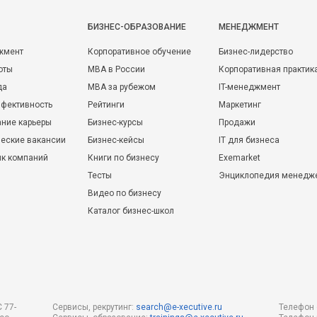
БИЗНЕС-ОБРАЗОВАНИЕ
МЕНЕДЖМЕНТ
жмент
Корпоративное обучение
Бизнес-лидерство
оты
MBA в России
Корпоративная практик
да
MBA за рубежом
IT-менеджмент
фективность
Рейтинги
Маркетинг
ние карьеры
Бизнес-курсы
Продажи
еские вакансии
Бизнес-кейсы
IT для бизнеса
ик компаний
Книги по бизнесу
Exemarket
Тесты
Энциклопедия менедж
Видео по бизнесу
Каталог бизнес-школ
 77-
Сервисы, рекрутинг:
search@e-xecutive.ru
Телефон 