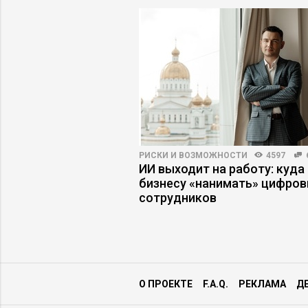
НОСТИ
3468
28
РИСКИ И ВОЗМОЖНОСТИ
4597
ожность сотрудников
ИИ выходит на работу: куда
знес
бизнесу «нанимать» цифро
сотрудников
О ПРОЕКТЕ
F.A.Q.
РЕКЛАМА
Д