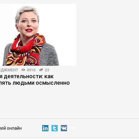
ЕДЖМЕНТ
4910
23
КОРПОРАТИВНАЯ ПРАКТИКА
я деятельности: как
Как инвестиции в б
лять людьми осмысленно
производство приво
управленческому кр
лей онлайн