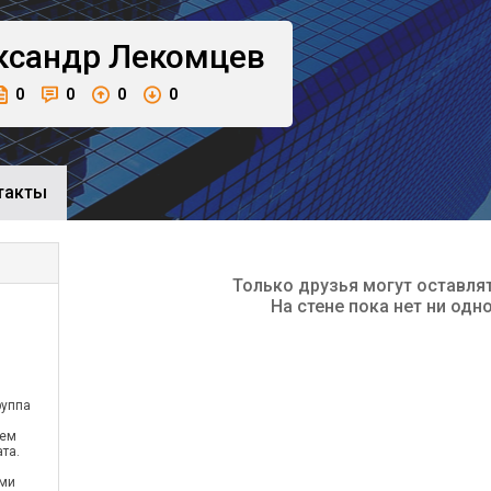
ксандр
Лекомцев
0
0
0
0
такты
Только друзья могут оставля
На стене пока нет ни одн
м
руппа
тем
та.
ми