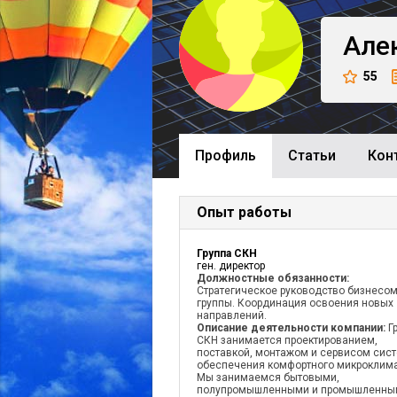
Але
55
Профиль
Cтатьи
Кон
Опыт работы
Группа СКН
ген. директор
Должностные обязанности:
Стратегическое руководство бизнесо
группы. Координация освоения новых
направлений.
Описание деятельности компании:
Г
СКН занимается проектированием,
поставкой, монтажом и сервисом сис
обеспечения комфортного микроклима
Мы занимаемся бытовыми,
полупромышленными и промышленны