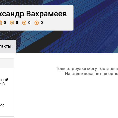
ксандр
Вахрамеев
0
0
0
0
такты
Только друзья могут оставля
На стене пока нет ни одн
енный
. С
ого