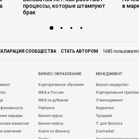
а
процессы, которые штампуют
в мар
брак
ЕКЛАРАЦИЯ СООБЩЕСТВА
СТАТЬ АВТОРОМ
1685 пользовате
БИЗНЕС-ОБРАЗОВАНИЕ
МЕНЕДЖМЕНТ
жмент
Корпоративное обучение
Бизнес-лидерство
оты
MBA в России
Корпоративная практик
да
MBA за рубежом
IT-менеджмент
фективность
Рейтинги
Маркетинг
ние карьеры
Бизнес-курсы
Продажи
еские вакансии
Бизнес-кейсы
IT для бизнеса
ик компаний
Книги по бизнесу
Exemarket