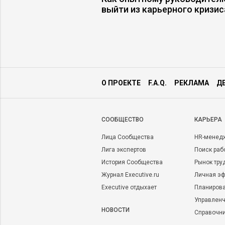
выйти из карьерного кризис
О ПРОЕКТЕ
F.A.Q.
РЕКЛАМА
Д
CООБЩЕСТВО
КАРЬЕРА
Лица Сообщества
HR-менед
Лига экспертов
Поиск раб
История Сообщества
Рынок тру
Журнал Executive.ru
Личная эф
Executive отдыхает
Планирова
Управленч
НОВОСТИ
Справочн