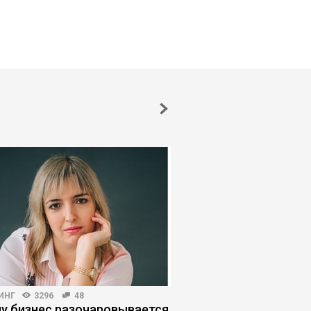
ИНГ
3296
48
ПРОДАЖИ
5325
18
у бизнес разочаровывается
Как категорийный м