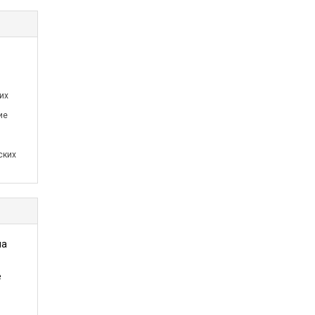
их
ие
ских
на
е