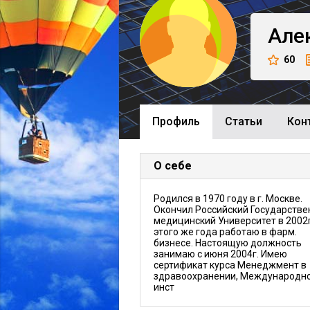
Але
60
Профиль
Cтатьи
Кон
О себе
Родился в 1970 году в г. Москве.
Окончил Российский Государств
медицинский Университет в 2002г
этого же года работаю в фарм.
бизнесе. Настоящую должность
занимаю с июня 2004г. Имею
сертификат курса Менеджмент в
здравоохранении, Международн
инст