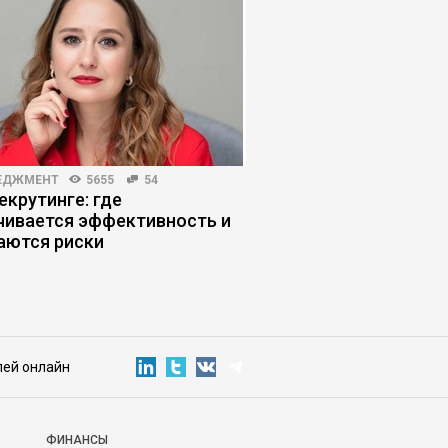
ЕДЖМЕНТ
5655
54
ЛИЧНАЯ ЭФФЕКТИВНОСТЬ
екрутинге: где
Как выжить в инфор
чивается эффективность и
помойке
аются риски
лей онлайн
ФИНАНСЫ