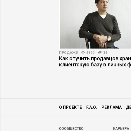
60
ПРОДАЖИ
4390
34
было хуже», или
Как отучить продавцов хра
ерестали строить
клиентскую базу в личных 
дущее
О ПРОЕКТЕ
F.A.Q.
РЕКЛАМА
Д
CООБЩЕСТВО
КАРЬЕРА