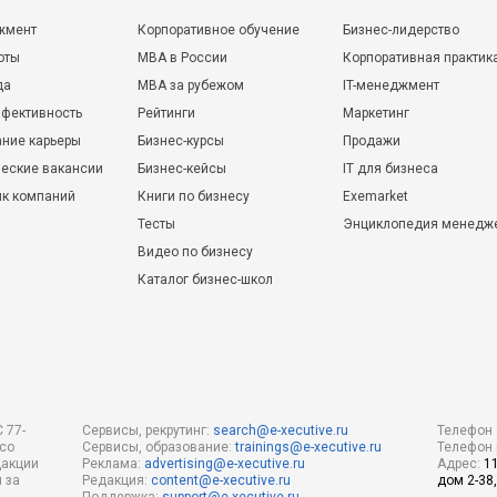
жмент
Корпоративное обучение
Бизнес-лидерство
оты
MBA в России
Корпоративная практик
да
MBA за рубежом
IT-менеджмент
фективность
Рейтинги
Маркетинг
ние карьеры
Бизнес-курсы
Продажи
еские вакансии
Бизнес-кейсы
IT для бизнеса
ик компаний
Книги по бизнесу
Exemarket
Тесты
Энциклопедия менедж
Видео по бизнесу
Каталог бизнес-школ
 77-
Сервисы, рекрутинг:
search@e-xecutive.ru
Телефон 
 со
Сервисы, образование:
trainings@e-xecutive.ru
Телефон 
дакции
Реклама:
advertising@e-xecutive.ru
Адрес:
1
 за
Редакция:
content@e-xecutive.ru
дом 2-38,