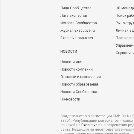
Лица Сообщества
HR-менед
Лига экспертов
Поиск раб
История Сообщества
Рынок тру
Журнал Executive.ru
Личная эф
Executive отдыхает
Планирова
Управленч
НОВОСТИ
Справочн
Новости дня
Новости компаний
Отставки и назначения
Новости образования
Новости Сообщества
HR-новости
Свидетельство о регистрации СМИ Эл NФС
38751. Републикация материалов - только
ссылкой на
Executive.ru
, с разрешения ре
сайта. Редакция не несет ответственности