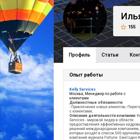
Иль
155
Профиль
Cтатьи
Кон
Опыт работы
Kelly Services
Москва, Менеджер по работе с
клиентами
Должностные обязанности:
- Привлечение новых клиентов;- Перег
с клиентами;
Описание деятельности компании:
K
Services - мировой лидер в области
предоставления эффективных кадров
решений международным компаниям,
которых входят в список 500 крупнейш
компаний журнала Fortune. Ежегодно K