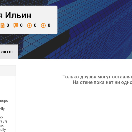
я
Ильин
0
0
0
0
такты
Только друзья могут оставля
На стене пока нет ни одн
оворы
elly
ых
 95%
их
elly