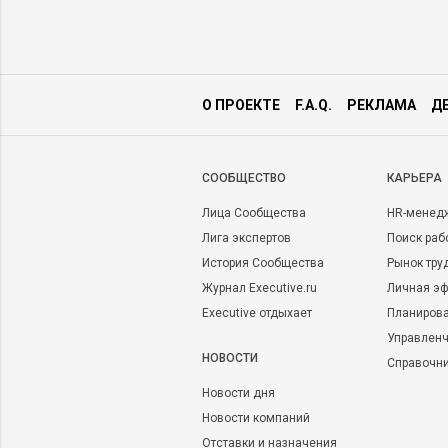
О ПРОЕКТЕ
F.A.Q.
РЕКЛАМА
Д
CООБЩЕСТВО
КАРЬЕРА
Лица Сообщества
HR-менед
Лига экспертов
Поиск раб
История Сообщества
Рынок тру
Журнал Executive.ru
Личная эф
Executive отдыхает
Планирова
Управленч
НОВОСТИ
Справочн
Новости дня
Новости компаний
Отставки и назначения