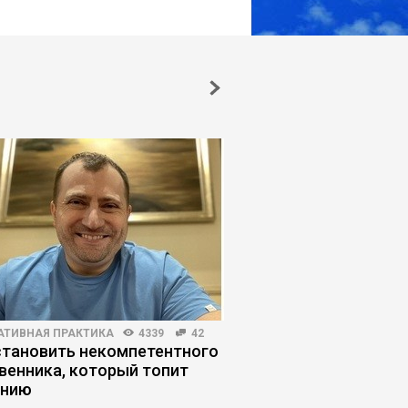
АТИВНАЯ ПРАКТИКА
4339
42
ЛИЧНАЯ ЭФФЕКТИВНОСТЬ
становить некомпетентного
Стресс-менеджмент:
венника, который топит
сгореть на пути к к
анию
целям