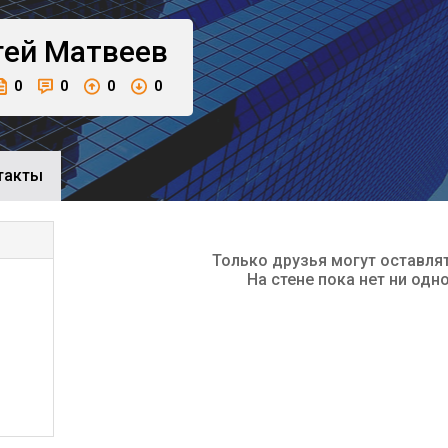
гей
Матвеев
0
0
0
0
такты
Только друзья могут оставля
На стене пока нет ни одн