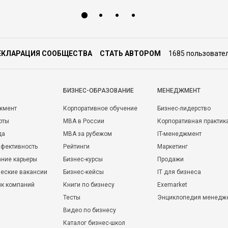
ЕКЛАРАЦИЯ СООБЩЕСТВА
СТАТЬ АВТОРОМ
1685 пользовате
БИЗНЕС-ОБРАЗОВАНИЕ
МЕНЕДЖМЕНТ
жмент
Корпоративное обучение
Бизнес-лидерство
оты
MBA в России
Корпоративная практик
да
MBA за рубежом
IT-менеджмент
фективность
Рейтинги
Маркетинг
ние карьеры
Бизнес-курсы
Продажи
еские вакансии
Бизнес-кейсы
IT для бизнеса
ик компаний
Книги по бизнесу
Exemarket
Тесты
Энциклопедия менедж
Видео по бизнесу
Каталог бизнес-школ