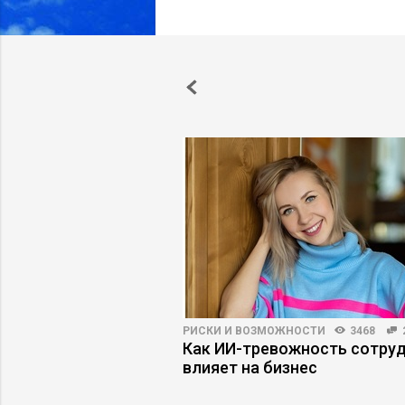
ПРАКТИКА
5443
79
РИСКИ И ВОЗМОЖНОСТИ
3468
ии в бережливое
Как ИИ-тревожность сотру
 приводят к
влияет на бизнес
ому кризису