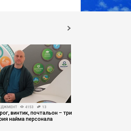
ЕДЖМЕНТ
4153
13
КОРПОРАТИВНОЕ ОБУЧЕНИЕ
рог, винтик, почтальон – три
Обучение не оправд
рия найма персонала
ожиданий: как испра
ситуацию