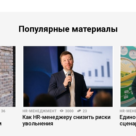
Популярные материалы
36
HR-МЕНЕДЖМЕНТ
3000
23
HR-МЕН
Как HR-менеджеру снизить риски
Едино
м
увольнения
сцена