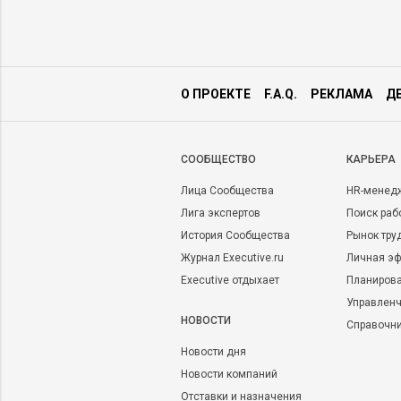
О ПРОЕКТЕ
F.A.Q.
РЕКЛАМА
Д
CООБЩЕСТВО
КАРЬЕРА
Лица Сообщества
HR-менед
Лига экспертов
Поиск раб
История Сообщества
Рынок тру
Журнал Executive.ru
Личная эф
Executive отдыхает
Планирова
Управленч
НОВОСТИ
Справочн
Новости дня
Новости компаний
Отставки и назначения