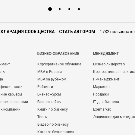
ЕКЛАРАЦИЯ СООБЩЕСТВА
СТАТЬ АВТОРОМ
1732 пользовате
БИЗНЕС-ОБРАЗОВАНИЕ
МЕНЕДЖМЕНТ
жмент
Корпоративное обучение
Бизнес-лидерство
оты
MBA в России
Корпоративная практик
да
MBA за рубежом
IT-менеджмент
фективность
Рейтинги
Маркетинг
ние карьеры
Бизнес-курсы
Продажи
еские вакансии
Бизнес-кейсы
IT для бизнеса
ик компаний
Книги по бизнесу
Exemarket
Тесты
Энциклопедия менедж
Видео по бизнесу
Каталог бизнес-школ