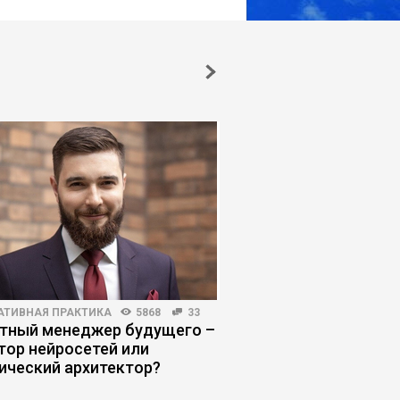
АТИВНАЯ ПРАКТИКА
5868
33
КОРПОРАТИВНАЯ ПРАКТИКА
тный менеджер будущего –
Уроки китайского м
тор нейросетей или
ический архитектор?