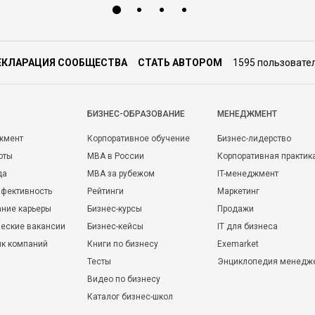
ЕКЛАРАЦИЯ СООБЩЕСТВА
СТАТЬ АВТОРОМ
1595 пользовате
БИЗНЕС-ОБРАЗОВАНИЕ
МЕНЕДЖМЕНТ
жмент
Корпоративное обучение
Бизнес-лидерство
оты
MBA в России
Корпоративная практик
да
MBA за рубежом
IT-менеджмент
фективность
Рейтинги
Маркетинг
ние карьеры
Бизнес-курсы
Продажи
еские вакансии
Бизнес-кейсы
IT для бизнеса
ик компаний
Книги по бизнесу
Exemarket
Тесты
Энциклопедия менедж
Видео по бизнесу
Каталог бизнес-школ