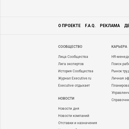
О ПРОЕКТЕ
F.A.Q.
РЕКЛАМА
Д
CООБЩЕСТВО
КАРЬЕРА
Лица Сообщества
HR-менед
Лига экспертов
Поиск раб
История Сообщества
Рынок тру
Журнал Executive.ru
Личная эф
Executive отдыхает
Планирова
Управленч
НОВОСТИ
Справочн
Новости дня
Новости компаний
Отставки и назначения