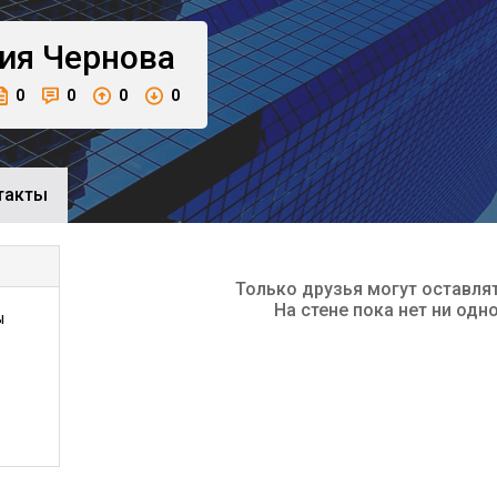
ия
Чернова
0
0
0
0
такты
Только друзья могут оставля
На стене пока нет ни одн
ы