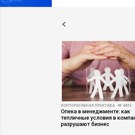
 ФИНАНСЫ
3963
88
КОРПОРАТИВНАЯ ПРАКТИКА
4853
рии: где
Опека в менеджменте: как
я экономит время, а
тепличные условия в компа
езна
разрушают бизнес