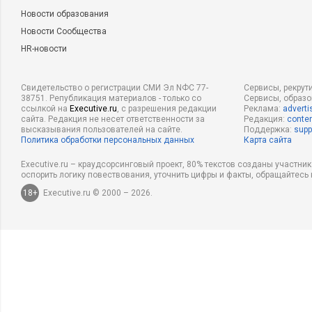
Новости образования
Новости Сообщества
HR-новости
Свидетельство о регистрации СМИ Эл NФС 77-
Сервисы, рекрут
38751. Републикация материалов - только со
Сервисы, образ
ссылкой на
Executive.ru
, с разрешения редакции
Реклама:
adverti
сайта. Редакция не несет ответственности за
Редакция:
conten
высказывания пользователей на сайте.
Поддержка:
supp
Политика обработки персональных данных
Карта сайта
Executive.ru – краудсорсинговый проект, 80% текстов созданы участни
оспорить логику повествования, уточнить цифры и факты, обращайтесь 
18+
Executive.ru © 2000 – 2026.