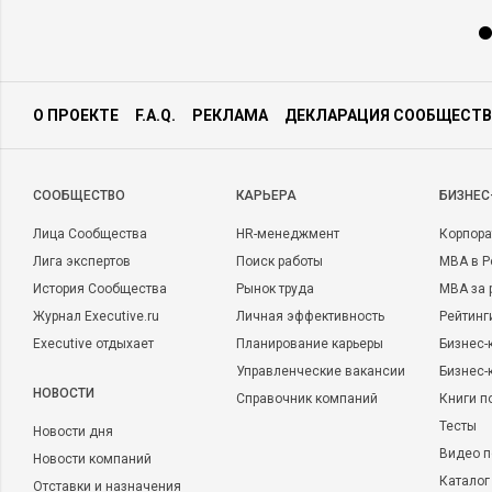
О ПРОЕКТЕ
F.A.Q.
РЕКЛАМА
ДЕКЛАРАЦИЯ СООБЩЕСТВ
CООБЩЕСТВО
КАРЬЕРА
БИЗНЕС
Лица Сообщества
HR-менеджмент
Корпора
Лига экспертов
Поиск работы
MBA в Р
История Сообщества
Рынок труда
MBA за 
Журнал Executive.ru
Личная эффективность
Рейтинг
Executive отдыхает
Планирование карьеры
Бизнес-
Управленческие вакансии
Бизнес-
НОВОСТИ
Справочник компаний
Книги п
Тесты
Новости дня
Видео п
Новости компаний
Каталог
Отставки и назначения