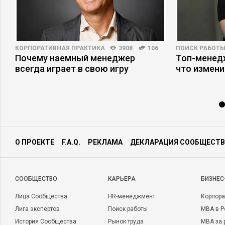
КОРПОРАТИВНАЯ ПРАКТИКА
3908
106
ПОИСК РАБОТ
пы
Почему наемный менеджер
Топ-менедж
всегда играет в свою игру
что измени
О ПРОЕКТЕ
F.A.Q.
РЕКЛАМА
ДЕКЛАРАЦИЯ СООБЩЕСТВ
CООБЩЕСТВО
КАРЬЕРА
БИЗНЕС
Лица Сообщества
HR-менеджмент
Корпора
Лига экспертов
Поиск работы
MBA в Р
История Сообщества
Рынок труда
MBA за 