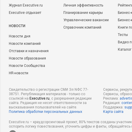
Журнал Executive.ru
Личная эффективность
Рейтинг
Executive отдыхает
Планирование карьеры
Бизнес-
Управленческие вакансии
Бизнес-
НОВОСТИ
Справочник компаний
Книги п
Тесты
Новости дня
Видео п
Новости компаний
Каталог
Отставки и назначения
Новости образования
Новости Сообщества
HR-новости
Свидетельство о регистрации СМИ Эл NФС 77-
Сервисы, рекрут
38751. Републикация материалов - только со
Сервисы, образ
ссылкой на
Executive.ru
, с разрешения редакции
Реклама:
adverti
сайта. Редакция не несет ответственности за
Редакция:
conten
высказывания пользователей на сайте.
Поддержка:
supp
Политика обработки персональных данных
Карта сайта
Executive.ru – краудсорсинговый проект, 80% текстов созданы участни
оспорить логику повествования, уточнить цифры и факты, обращайтесь 