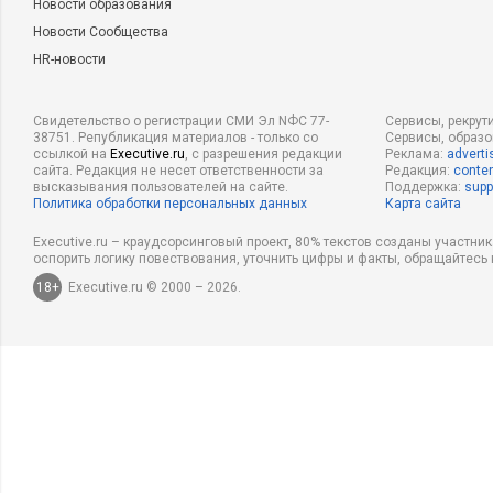
Новости образования
Новости Сообщества
HR-новости
Свидетельство о регистрации СМИ Эл NФС 77-
Сервисы, рекрут
38751. Републикация материалов - только со
Сервисы, образ
ссылкой на
Executive.ru
, с разрешения редакции
Реклама:
adverti
сайта. Редакция не несет ответственности за
Редакция:
conten
высказывания пользователей на сайте.
Поддержка:
supp
Политика обработки персональных данных
Карта сайта
Executive.ru – краудсорсинговый проект, 80% текстов созданы участни
оспорить логику повествования, уточнить цифры и факты, обращайтесь 
18+
Executive.ru © 2000 – 2026.