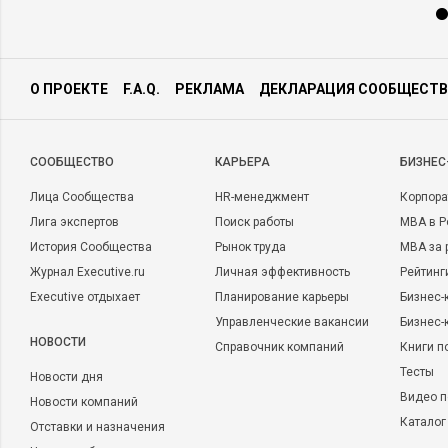
О ПРОЕКТЕ
F.A.Q.
РЕКЛАМА
ДЕКЛАРАЦИЯ СООБЩЕСТВ
CООБЩЕСТВО
КАРЬЕРА
БИЗНЕС
Лица Сообщества
HR-менеджмент
Корпора
Лига экспертов
Поиск работы
MBA в Р
История Сообщества
Рынок труда
MBA за 
Журнал Executive.ru
Личная эффективность
Рейтинг
Executive отдыхает
Планирование карьеры
Бизнес-
Управленческие вакансии
Бизнес-
НОВОСТИ
Справочник компаний
Книги п
Тесты
Новости дня
Видео п
Новости компаний
Каталог
Отставки и назначения