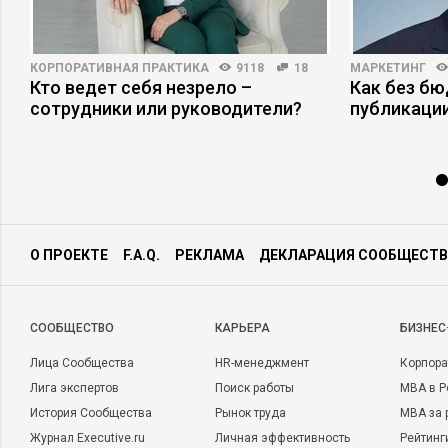
КОРПОРАТИВНАЯ ПРАКТИКА
9118
18
МАРКЕТИНГ
Кто ведет себя незрело –
Как без б
сотрудники или руководители?
публикаци
О ПРОЕКТЕ
F.A.Q.
РЕКЛАМА
ДЕКЛАРАЦИЯ СООБЩЕСТВ
CООБЩЕСТВО
КАРЬЕРА
БИЗНЕС
Лица Сообщества
HR-менеджмент
Корпора
Лига экспертов
Поиск работы
MBA в Р
История Сообщества
Рынок труда
MBA за 
Журнал Executive.ru
Личная эффективность
Рейтинг