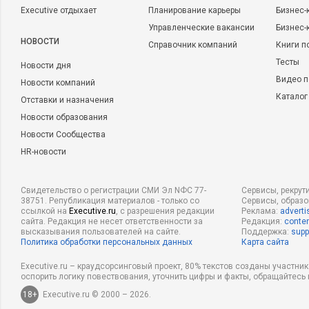
Executive отдыхает
Планирование карьеры
Бизнес-
Управленческие вакансии
Бизнес-
НОВОСТИ
Справочник компаний
Книги п
Тесты
Новости дня
Видео п
Новости компаний
Каталог
Отставки и назначения
Новости образования
Новости Сообщества
HR-новости
Свидетельство о регистрации СМИ Эл NФС 77-
Сервисы, рекрут
38751. Републикация материалов - только со
Сервисы, образ
ссылкой на
Executive.ru
, с разрешения редакции
Реклама:
adverti
сайта. Редакция не несет ответственности за
Редакция:
conten
высказывания пользователей на сайте.
Поддержка:
supp
Политика обработки персональных данных
Карта сайта
Executive.ru – краудсорсинговый проект, 80% текстов созданы участни
оспорить логику повествования, уточнить цифры и факты, обращайтесь 
18+
Executive.ru © 2000 – 2026.