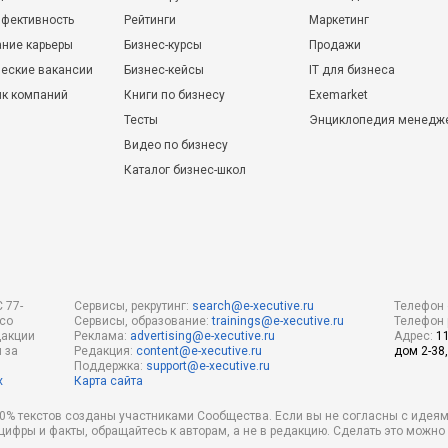
фективность
Рейтинги
Маркетинг
ние карьеры
Бизнес-курсы
Продажи
еские вакансии
Бизнес-кейсы
IT для бизнеса
ик компаний
Книги по бизнесу
Exemarket
Тесты
Энциклопедия менедж
Видео по бизнесу
Каталог бизнес-школ
 77-
Сервисы, рекрутинг:
search@e-xecutive.ru
Телефон 
 со
Сервисы, образование:
trainings@e-xecutive.ru
Телефон 
дакции
Реклама:
advertising@e-xecutive.ru
Адрес:
1
 за
Редакция:
content@e-xecutive.ru
дом 2-38,
Поддержка:
support@e-xecutive.ru
х
Карта сайта
 80% текстов созданы участниками Сообщества. Если вы не согласны с идеям
 цифры и факты, обращайтесь к авторам, а не в редакцию. Сделать это можн