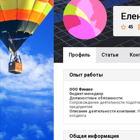
Еле
45
Профиль
Cтатьи
Кон
Опыт работы
ООО Финако
бюджет-менеджер
Должностные обязанности:
Сопровождение деятельности подотч
предприятий
Описание деятельности компании:
У
холдинга
Общая информация