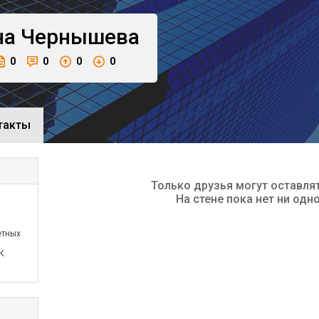
на
Чернышева
0
0
0
0
такты
Только друзья могут оставля
На стене пока нет ни одн
етных
К