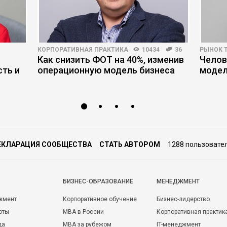
КОРПОРАТИВНАЯ ПРАКТИКА
10434
36
РЫНОК 
Как снизить ФОТ на 40%, изменив
Челов
ть и
операционную модель бизнеса
модел
ЕКЛАРАЦИЯ СООБЩЕСТВА
СТАТЬ АВТОРОМ
1288 пользовате
БИЗНЕС-ОБРАЗОВАНИЕ
МЕНЕДЖМЕНТ
жмент
Корпоративное обучение
Бизнес-лидерство
оты
MBA в России
Корпоративная практик
да
MBA за рубежом
IT-менеджмент