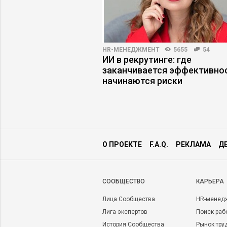
3147
30
HR-МЕНЕДЖМЕНТ
5655
54
й интеллект в HR:
ИИ в рекрутинге: где
жидания совпадают с
заканчивается эффективнос
начинаются риски
О ПРОЕКТЕ
F.A.Q.
РЕКЛАМА
Д
CООБЩЕСТВО
КАРЬЕРА
Лица Сообщества
HR-менед
Лига экспертов
Поиск раб
История Сообщества
Рынок тру