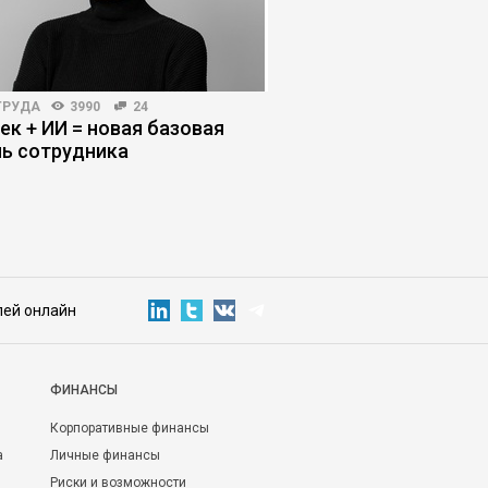
ТРУДА
3990
24
ЛИЧНЫЕ ФИНАНСЫ
4011
ек + ИИ = новая базовая
Тратить чтобы жить
ь сотрудника
против культа нако
лей онлайн
ФИНАНСЫ
Корпоративные финансы
а
Личные финансы
Риски и возможности