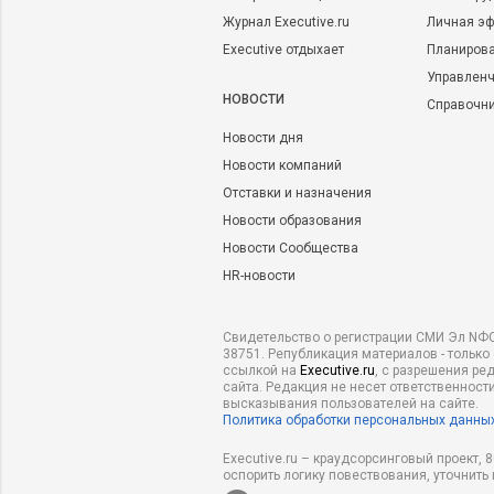
Журнал Executive.ru
Личная эф
Executive отдыхает
Планирова
Управленч
НОВОСТИ
Справочн
Новости дня
Новости компаний
Отставки и назначения
Новости образования
Новости Сообщества
HR-новости
Свидетельство о регистрации СМИ Эл NФС
38751. Републикация материалов - только
ссылкой на
Executive.ru
, с разрешения ре
сайта. Редакция не несет ответственности
высказывания пользователей на сайте.
Политика обработки персональных данны
Executive.ru – краудсорсинговый проект,
оспорить логику повествования, уточнить