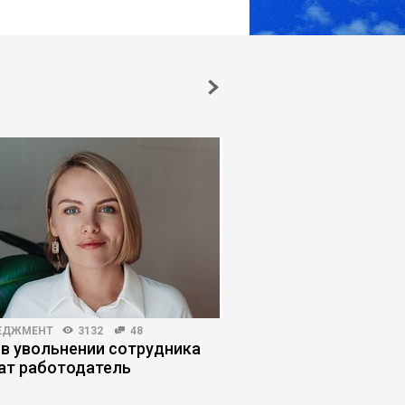
ЕДЖМЕНТ
3132
48
HR-МЕНЕДЖМЕНТ
3464
 в увольнении сотрудника
Как руководители п
ат работодатель
ловушку продающег