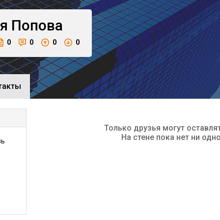
я
Попова
0
0
0
0
такты
Только друзья могут оставля
На стене пока нет ни одн
зь