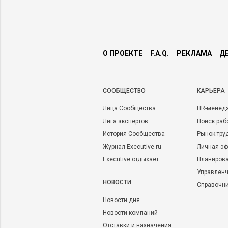
О ПРОЕКТЕ
F.A.Q.
РЕКЛАМА
Д
CООБЩЕСТВО
КАРЬЕРА
Лица Сообщества
HR-менед
Лига экспертов
Поиск раб
История Сообщества
Рынок тру
Журнал Executive.ru
Личная эф
Executive отдыхает
Планирова
Управленч
НОВОСТИ
Справочн
Новости дня
Новости компаний
Отставки и назначения