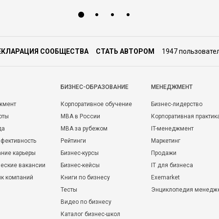
ЕКЛАРАЦИЯ СООБЩЕСТВА
СТАТЬ АВТОРОМ
1947 пользовате
БИЗНЕС-ОБРАЗОВАНИЕ
МЕНЕДЖМЕНТ
жмент
Корпоративное обучение
Бизнес-лидерство
оты
MBA в России
Корпоративная практик
да
MBA за рубежом
IT-менеджмент
фективность
Рейтинги
Маркетинг
ние карьеры
Бизнес-курсы
Продажи
еские вакансии
Бизнес-кейсы
IT для бизнеса
ик компаний
Книги по бизнесу
Exemarket
Тесты
Энциклопедия менедж
Видео по бизнесу
Каталог бизнес-школ