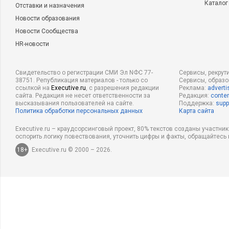
Каталог
Отставки и назначения
Новости образования
Новости Сообщества
HR-новости
Свидетельство о регистрации СМИ Эл NФС 77-
Сервисы, рекрут
38751. Републикация материалов - только со
Сервисы, образ
ссылкой на
Executive.ru
, с разрешения редакции
Реклама:
adverti
сайта. Редакция не несет ответственности за
Редакция:
conten
высказывания пользователей на сайте.
Поддержка:
supp
Политика обработки персональных данных
Карта сайта
Executive.ru – краудсорсинговый проект, 80% текстов созданы участни
оспорить логику повествования, уточнить цифры и факты, обращайтесь 
18+
Executive.ru © 2000 – 2026.