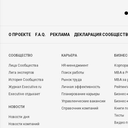
О ПРОЕКТЕ
F.A.Q.
РЕКЛАМА
ДЕКЛАРАЦИЯ СООБЩЕСТВ
CООБЩЕСТВО
КАРЬЕРА
БИЗНЕС
Лица Сообщества
HR-менеджмент
Корпора
Лига экспертов
Поиск работы
MBA в Р
История Сообщества
Рынок труда
MBA за 
Журнал Executive.ru
Личная эффективность
Рейтинг
Executive отдыхает
Планирование карьеры
Бизнес-
Управленческие вакансии
Бизнес-
НОВОСТИ
Справочник компаний
Книги п
Тесты
Новости дня
Видео п
Новости компаний