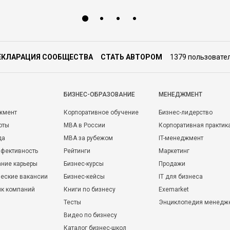
ЕКЛАРАЦИЯ СООБЩЕСТВА
СТАТЬ АВТОРОМ
1379 пользовате
БИЗНЕС-ОБРАЗОВАНИЕ
МЕНЕДЖМЕНТ
жмент
Корпоративное обучение
Бизнес-лидерство
оты
MBA в России
Корпоративная практик
да
MBA за рубежом
IT-менеджмент
фективность
Рейтинги
Маркетинг
ние карьеры
Бизнес-курсы
Продажи
еские вакансии
Бизнес-кейсы
IT для бизнеса
ик компаний
Книги по бизнесу
Exemarket
Тесты
Энциклопедия менедж
Видео по бизнесу
Каталог бизнес-школ