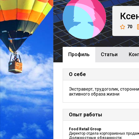
Ксе
70
Профиль
Cтатьи
Кон
О себе
Экстраверт, трудоголик, сторонн
активного образа жизни
Опыт работы
Food Retail Group
Директор отдела корпораивных прода
Должностные обязанности: