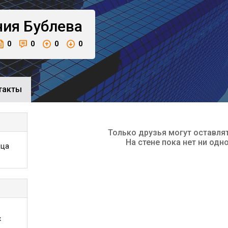
ния
Бублева
0
0
0
0
такты
Только друзья могут оставля
На стене пока нет ни одн
ица
ж