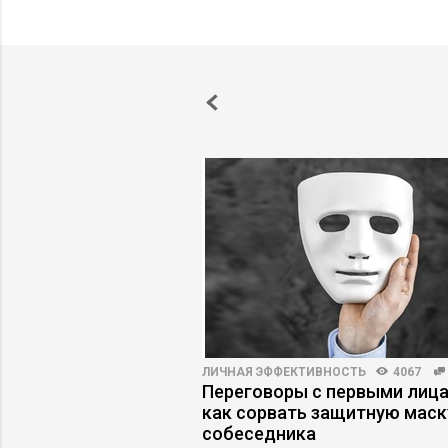
ПРАКТИКА
5868
33
ЛИЧНАЯ ЭФФЕКТИВНОСТЬ
4067
енеджер будущего –
Переговоры с первыми лица
росетей или
как сорвать защитную маск
 архитектор?
собеседника