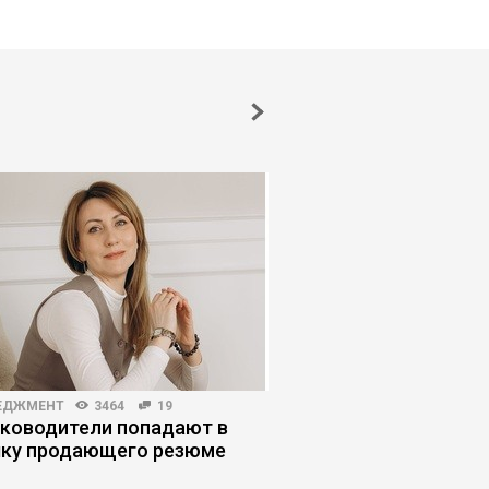
ЕДЖМЕНТ
3464
19
РЫНОК ТРУДА
6441
уководители попадают в
Как искать работу н
ку продающего резюме
работодателя»