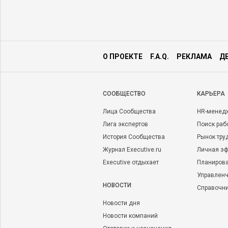
О ПРОЕКТЕ
F.A.Q.
РЕКЛАМА
Д
CООБЩЕСТВО
КАРЬЕРА
Лица Сообщества
HR-менед
Лига экспертов
Поиск раб
История Сообщества
Рынок тру
Журнал Executive.ru
Личная эф
Executive отдыхает
Планирова
Управленч
НОВОСТИ
Справочн
Новости дня
Новости компаний