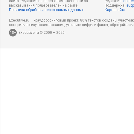
сайта. Редакция не несет ответственности за
Редакция:
conten
высказывания пользователей на сайте.
Поддержка:
supp
Политика обработки персональных данных
Карта сайта
Executive.ru – краудсорсинговый проект, 80% текстов созданы участни
оспорить логику повествования, уточнить цифры и факты, обращайтесь 
18+
Executive.ru © 2000 – 2026.