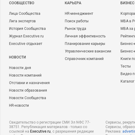
CООБЩЕСТВО
КАРЬЕРА
БИЗНЕС
Лица Сообщества
HR-менеджмент
Корпора
Лига экспертов
Поиск работы
MBA в Р
История Сообщества
Рынок труда
MBA за 
Журнал Executive.ru
Личная эффективность
Рейтинг
Executive отдыхает
Планирование карьеры
Бизнес-
Управленческие вакансии
Бизнес-
НОВОСТИ
Справочник компаний
Книги п
Тесты
Новости дня
Видео п
Новости компаний
Каталог
Отставки и назначения
Новости образования
Новости Сообщества
HR-новости
Свидетельство о регистрации СМИ Эл NФС 77-
Сервисы, рекрут
38751. Републикация материалов - только со
Сервисы, образ
ссылкой на
Executive.ru
, с разрешения редакции
Реклама:
adverti