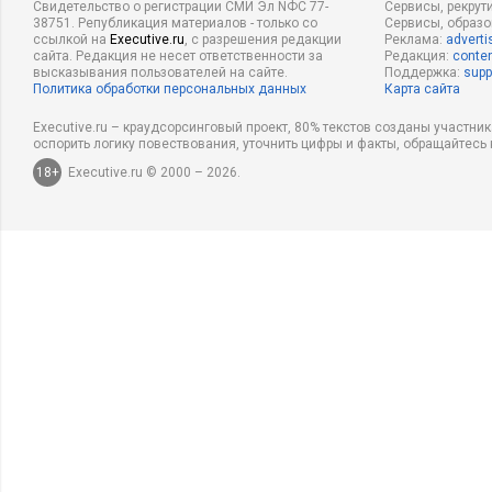
Свидетельство о регистрации СМИ Эл NФС 77-
Сервисы, рекрут
38751. Републикация материалов - только со
Сервисы, образ
ссылкой на
Executive.ru
, с разрешения редакции
Реклама:
adverti
сайта. Редакция не несет ответственности за
Редакция:
conten
высказывания пользователей на сайте.
Поддержка:
supp
Политика обработки персональных данных
Карта сайта
Executive.ru – краудсорсинговый проект, 80% текстов созданы участни
оспорить логику повествования, уточнить цифры и факты, обращайтесь 
18+
Executive.ru © 2000 – 2026.