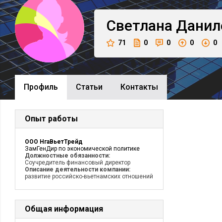
Светлана
Данил
71
0
0
0
0
Профиль
Cтатьи
Контакты
Опыт работы
OOO НгаВьетТрейд
ЗамГенДир по экономической политике
Должностные обязанности:
Соучредитель финансовый директор
Описание деятельности компании:
развитие российско-вьетнамских отношений
Общая информация