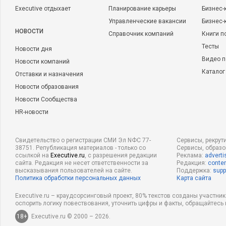
Executive отдыхает
Планирование карьеры
Бизнес-
Управленческие вакансии
Бизнес-
НОВОСТИ
Справочник компаний
Книги п
Тесты
Новости дня
Видео п
Новости компаний
Каталог
Отставки и назначения
Новости образования
Новости Сообщества
HR-новости
Свидетельство о регистрации СМИ Эл NФС 77-
Сервисы, рекрут
38751. Републикация материалов - только со
Сервисы, образ
ссылкой на
Executive.ru
, с разрешения редакции
Реклама:
adverti
сайта. Редакция не несет ответственности за
Редакция:
conten
высказывания пользователей на сайте.
Поддержка:
supp
Политика обработки персональных данных
Карта сайта
Executive.ru – краудсорсинговый проект, 80% текстов созданы участни
оспорить логику повествования, уточнить цифры и факты, обращайтесь 
18+
Executive.ru © 2000 – 2026.