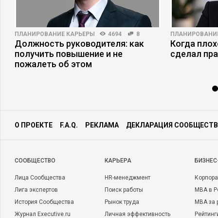
ПЛАНИРОВАНИЕ КАРЬЕРЫ
4694
8
ПЛАНИРОВАНИ
Должность руководителя: как
Когда плох
получить повышение и не
сделал пр
пожалеть об этом
О ПРОЕКТЕ
F.A.Q.
РЕКЛАМА
ДЕКЛАРАЦИЯ СООБЩЕСТВ
CООБЩЕСТВО
КАРЬЕРА
БИЗНЕС
Лица Сообщества
HR-менеджмент
Корпора
Лига экспертов
Поиск работы
MBA в Р
История Сообщества
Рынок труда
MBA за 
Журнал Executive.ru
Личная эффективность
Рейтинг