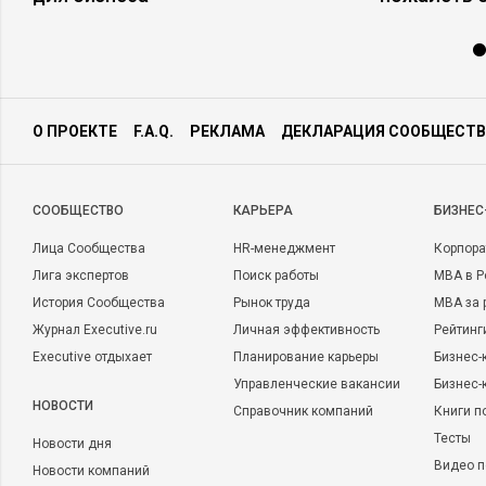
О ПРОЕКТЕ
F.A.Q.
РЕКЛАМА
ДЕКЛАРАЦИЯ СООБЩЕСТВ
CООБЩЕСТВО
КАРЬЕРА
БИЗНЕС
Лица Сообщества
HR-менеджмент
Корпора
Лига экспертов
Поиск работы
MBA в Р
История Сообщества
Рынок труда
MBA за 
Журнал Executive.ru
Личная эффективность
Рейтинг
Executive отдыхает
Планирование карьеры
Бизнес-
Управленческие вакансии
Бизнес-
НОВОСТИ
Справочник компаний
Книги п
Тесты
Новости дня
Видео п
Новости компаний