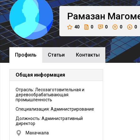
Рамазан
Магом
40
0
0
0
0
Профиль
Cтатьи
Контакты
Общая информация
Отрасль: Лесозаготовительная и
деревообрабатывающая
промышленность
Специализация: Администрирование
Должность:
Административный
директор
Махачкала