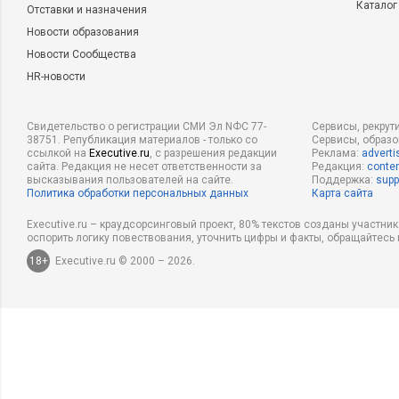
Каталог
Отставки и назначения
Новости образования
Новости Сообщества
HR-новости
Свидетельство о регистрации СМИ Эл NФС 77-
Сервисы, рекрут
38751. Републикация материалов - только со
Сервисы, образ
ссылкой на
Executive.ru
, с разрешения редакции
Реклама:
adverti
сайта. Редакция не несет ответственности за
Редакция:
conten
высказывания пользователей на сайте.
Поддержка:
supp
Политика обработки персональных данных
Карта сайта
Executive.ru – краудсорсинговый проект, 80% текстов созданы участни
оспорить логику повествования, уточнить цифры и факты, обращайтесь 
18+
Executive.ru © 2000 – 2026.