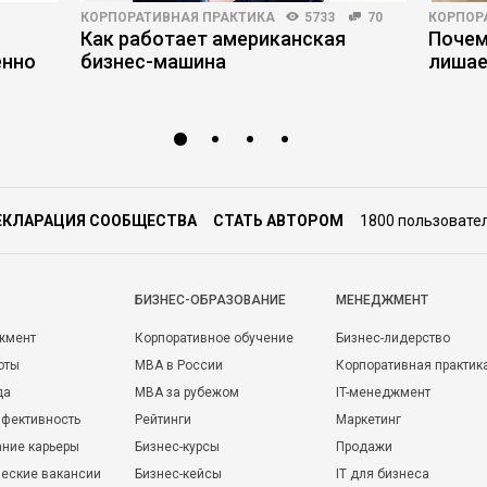
КОРПОРАТИВНАЯ ПРАКТИКА
5733
70
КОРПОР
Как работает американская
Почем
енно
бизнес-машина
лишае
ЕКЛАРАЦИЯ СООБЩЕСТВА
СТАТЬ АВТОРОМ
1800 пользовате
БИЗНЕС-ОБРАЗОВАНИЕ
МЕНЕДЖМЕНТ
жмент
Корпоративное обучение
Бизнес-лидерство
оты
MBA в России
Корпоративная практик
да
MBA за рубежом
IT-менеджмент
фективность
Рейтинги
Маркетинг
ние карьеры
Бизнес-курсы
Продажи
еские вакансии
Бизнес-кейсы
IT для бизнеса