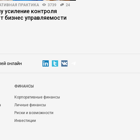
АТИВНАЯ ПРАКТИКА
3739
24
HR-МЕНЕДЖМЕНТ
13173
у усиление контроля
Какие конфликты с 
т бизнес управляемости
приводят к текучке 
лей онлайн
ФИНАНСЫ
Корпоративные финансы
а
Личные финансы
Риски и возможности
Инвестиции