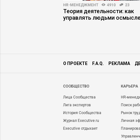
ПРАКТИКА
7048
41
HR-МЕНЕДЖМЕНТ
4910
23
джеру научиться
Теория деятельности: как
ции
управлять людьми осмысл
О ПРОЕКТЕ
F.A.Q.
РЕКЛАМА
Д
CООБЩЕСТВО
КАРЬЕРА
Лица Сообщества
HR-менед
Лига экспертов
Поиск раб
История Сообщества
Рынок тру
Журнал Executive.ru
Личная эф
Executive отдыхает
Планирова
Управленч