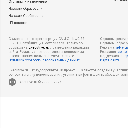
Каталог
Отставки и назначения
Новости образования
Новости Сообщества
HR-новости
Свидетельство о регистрации СМИ Эл NФС 77-
Сервисы, рекрут
38751. Републикация материалов - только со
Сервисы, образ
ссылкой на
Executive.ru
, с разрешения редакции
Реклама:
adverti
сайта. Редакция не несет ответственности за
Редакция:
conten
высказывания пользователей на сайте.
Поддержка:
supp
Политика обработки персональных данных
Карта сайта
Executive.ru – краудсорсинговый проект, 80% текстов созданы участни
оспорить логику повествования, уточнить цифры и факты, обращайтесь 
18+
Executive.ru © 2000 – 2026.