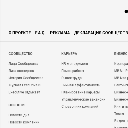
О ПРОЕКТЕ
F.A.Q.
РЕКЛАМА
ДЕКЛАРАЦИЯ СООБЩЕСТВ
CООБЩЕСТВО
КАРЬЕРА
БИЗНЕС
Лица Сообщества
HR-менеджмент
Корпора
Лига экспертов
Поиск работы
MBA в Р
История Сообщества
Рынок труда
MBA за 
Журнал Executive.ru
Личная эффективность
Рейтинг
Executive отдыхает
Планирование карьеры
Бизнес-
Управленческие вакансии
Бизнес-
НОВОСТИ
Справочник компаний
Книги п
Тесты
Новости дня
Видео п
Новости компаний