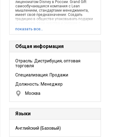
лицензиатом Disney в России. Grand Gift
самообучающаяся компания с Lean
мышлением, стандартами менеджмента,
имеет своё предназначение: Создать
традицию в обществе упаковывать подарки
и выражать свои чувства и эмоции с
помощью подарочной упаковки.
показать все…
Общая информация
Отрасль: Дистрибуция, оптовая
торговля
Специализация: Продажи
Должность:
Менеджер
Москва
Языки
Английский
(Базовый)