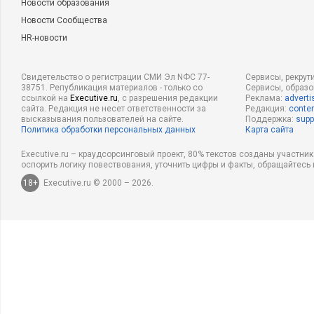
Новости образования
Новости Сообщества
HR-новости
Свидетельство о регистрации СМИ Эл NФС 77-
Сервисы, рекрут
38751. Републикация материалов - только со
Сервисы, образ
ссылкой на
Executive.ru
, с разрешения редакции
Реклама:
adverti
сайта. Редакция не несет ответственности за
Редакция:
conten
высказывания пользователей на сайте.
Поддержка:
supp
Политика обработки персональных данных
Карта сайта
Executive.ru – краудсорсинговый проект, 80% текстов созданы участни
оспорить логику повествования, уточнить цифры и факты, обращайтесь 
18+
Executive.ru © 2000 – 2026.