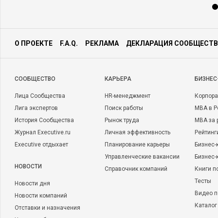
О ПРОЕКТЕ
F.A.Q.
РЕКЛАМА
ДЕКЛАРАЦИЯ СООБЩЕСТВ
CООБЩЕСТВО
КАРЬЕРА
БИЗНЕС
Лица Сообщества
HR-менеджмент
Корпора
Лига экспертов
Поиск работы
MBA в Р
История Сообщества
Рынок труда
MBA за 
Журнал Executive.ru
Личная эффективность
Рейтинг
Executive отдыхает
Планирование карьеры
Бизнес-
Управленческие вакансии
Бизнес-
НОВОСТИ
Справочник компаний
Книги п
Тесты
Новости дня
Видео п
Новости компаний
Каталог
Отставки и назначения