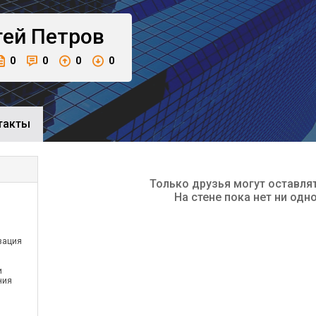
гей
Петров
0
0
0
0
такты
Только друзья могут оставля
На стене пока нет ни одн
зация
и
и
ния