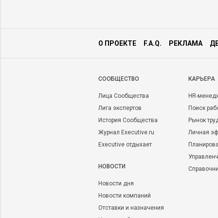
О ПРОЕКТЕ
F.A.Q.
РЕКЛАМА
Д
CООБЩЕСТВО
КАРЬЕРА
Лица Сообщества
HR-менед
Лига экспертов
Поиск раб
История Сообщества
Рынок тру
Журнал Executive.ru
Личная эф
Executive отдыхает
Планирова
Управленч
НОВОСТИ
Справочн
Новости дня
Новости компаний
Отставки и назначения