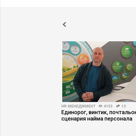
 ФИНАНСЫ
3963
88
HR-МЕНЕДЖМЕНТ
4153
13
рии: где
Единорог, винтик, почтальон
я экономит время, а
сценария найма персонала
езна