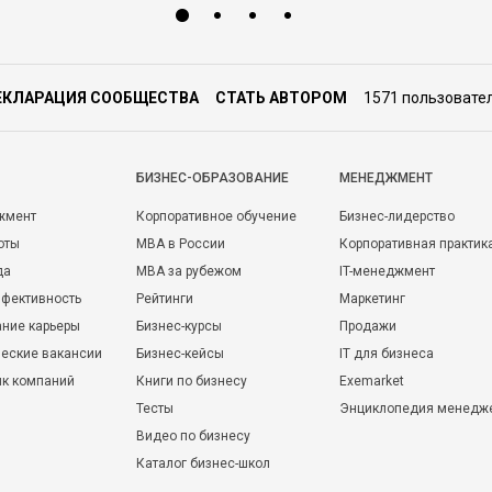
ЕКЛАРАЦИЯ СООБЩЕСТВА
СТАТЬ АВТОРОМ
1571 пользовате
БИЗНЕС-ОБРАЗОВАНИЕ
МЕНЕДЖМЕНТ
жмент
Корпоративное обучение
Бизнес-лидерство
оты
MBA в России
Корпоративная практик
да
MBA за рубежом
IT-менеджмент
фективность
Рейтинги
Маркетинг
ние карьеры
Бизнес-курсы
Продажи
еские вакансии
Бизнес-кейсы
IT для бизнеса
ик компаний
Книги по бизнесу
Exemarket
Тесты
Энциклопедия менедж
Видео по бизнесу
Каталог бизнес-школ