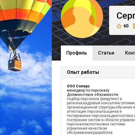
Сер
60
Профиль
Cтатьи
Кон
Опыт работы
OOO Солерс
менеджер по персоналу
Должностные обязанности:
подбор персонала (рекрутинг) в
регионах;кадровый консалтинг;оптими
организационной структуры;обучение 
аттестация персонала;оценка и
тестирование персонала;диагностика 
построение систем в области управле
персоналом;постановка системы
управления качеством
обслуживания;разработка