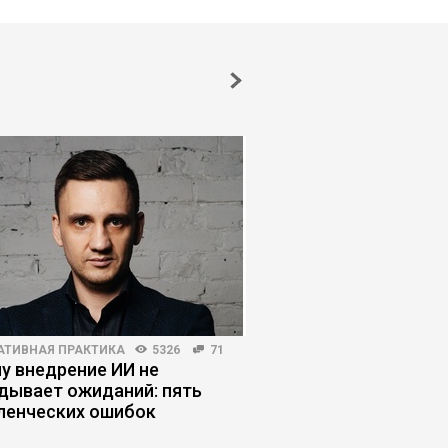
АТИВНАЯ ПРАКТИКА
5326
71
МАРКЕТИНГ
4491
71
у внедрение ИИ не
Лид, который не куп
дывает ожиданий: пять
отдел плохо отрабо
ленческих ошибок
маркетинга или про