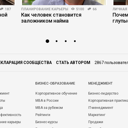
187
ПЛАНИРОВАНИЕ КАРЬЕРЫ
5100
66
ЛИЧНАЯ
ной
Как человек становится
Почем
заложником найма
глупы
ЕКЛАРАЦИЯ СООБЩЕСТВА
СТАТЬ АВТОРОМ
2867 пользовате
БИЗНЕС-ОБРАЗОВАНИЕ
МЕНЕДЖМЕНТ
жмент
Корпоративное обучение
Бизнес-лидерство
оты
MBA в России
Корпоративная практик
да
MBA за рубежом
IT-менеджмент
фективность
Рейтинги
Маркетинг
ние карьеры
Бизнес-курсы
Продажи