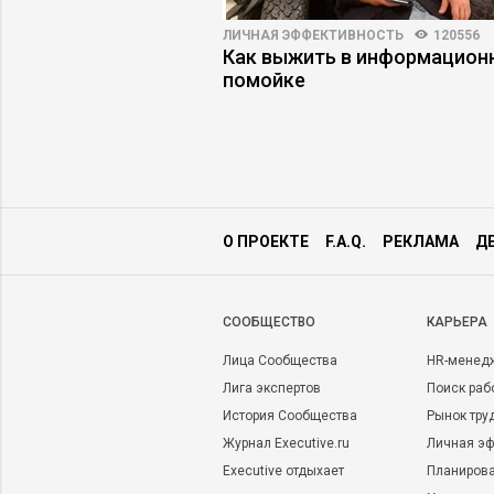
Ы
4011
35
ЛИЧНАЯ ЭФФЕКТИВНОСТЬ
120556
ы жить: манифест
Как выжить в информацион
а накопления
помойке
О ПРОЕКТЕ
F.A.Q.
РЕКЛАМА
Д
CООБЩЕСТВО
КАРЬЕРА
Лица Сообщества
HR-менед
Лига экспертов
Поиск раб
История Сообщества
Рынок тру
Журнал Executive.ru
Личная эф
Executive отдыхает
Планирова