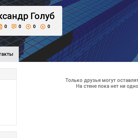
ксандр
Голуб
0
0
0
0
такты
Только друзья могут оставля
На стене пока нет ни одн