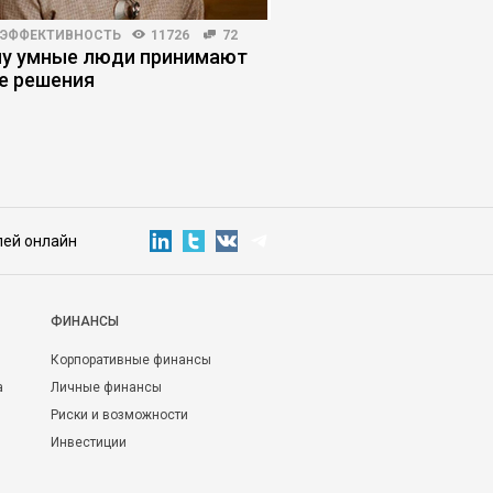
 ЭФФЕКТИВНОСТЬ
11726
72
КОРПОРАТИВНАЯ ПРАКТИКА
у умные люди принимают
Опека в менеджмент
е решения
тепличные условия 
разрушают бизнес
лей онлайн
ФИНАНСЫ
Корпоративные финансы
а
Личные финансы
Риски и возможности
Инвестиции