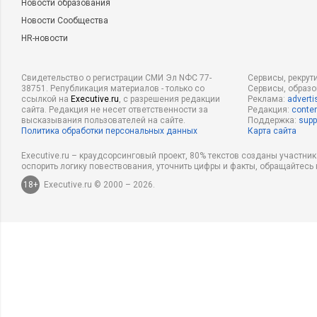
Новости образования
Новости Сообщества
HR-новости
Свидетельство о регистрации СМИ Эл NФС 77-
Сервисы, рекрут
38751. Републикация материалов - только со
Сервисы, образ
ссылкой на
Executive.ru
, с разрешения редакции
Реклама:
adverti
сайта. Редакция не несет ответственности за
Редакция:
conten
высказывания пользователей на сайте.
Поддержка:
supp
Политика обработки персональных данных
Карта сайта
Executive.ru – краудсорсинговый проект, 80% текстов созданы участни
оспорить логику повествования, уточнить цифры и факты, обращайтесь 
18+
Executive.ru © 2000 – 2026.