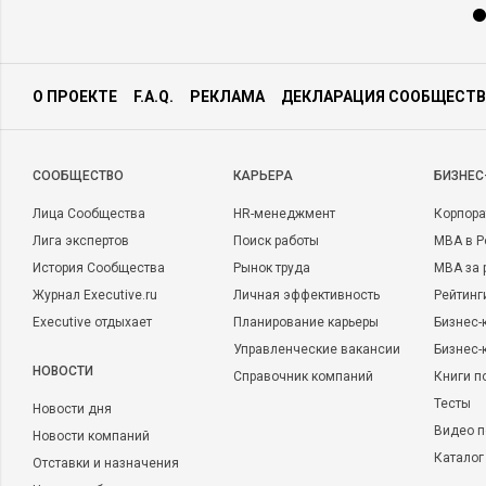
О ПРОЕКТЕ
F.A.Q.
РЕКЛАМА
ДЕКЛАРАЦИЯ СООБЩЕСТВ
CООБЩЕСТВО
КАРЬЕРА
БИЗНЕС
Лица Сообщества
HR-менеджмент
Корпора
Лига экспертов
Поиск работы
MBA в Р
История Сообщества
Рынок труда
MBA за 
Журнал Executive.ru
Личная эффективность
Рейтинг
Executive отдыхает
Планирование карьеры
Бизнес-
Управленческие вакансии
Бизнес-
НОВОСТИ
Справочник компаний
Книги п
Тесты
Новости дня
Видео п
Новости компаний
Каталог
Отставки и назначения