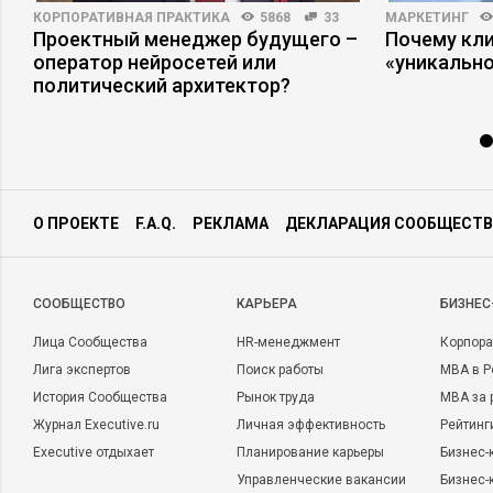
КОРПОРАТИВНАЯ ПРАКТИКА
5868
33
МАРКЕТИНГ
Проектный менеджер будущего –
Почему кли
оператор нейросетей или
«уникально
политический архитектор?
О ПРОЕКТЕ
F.A.Q.
РЕКЛАМА
ДЕКЛАРАЦИЯ СООБЩЕСТВ
CООБЩЕСТВО
КАРЬЕРА
БИЗНЕС
Лица Сообщества
HR-менеджмент
Корпора
Лига экспертов
Поиск работы
MBA в Р
История Сообщества
Рынок труда
MBA за 
Журнал Executive.ru
Личная эффективность
Рейтинг
Executive отдыхает
Планирование карьеры
Бизнес-
Управленческие вакансии
Бизнес-