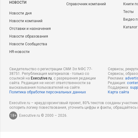
НОВОСТИ
Справочник компаний
Книги п
Тесты
Новости дня
Видео п
Новости компаний
Каталог
Отставки и назначения
Новости образования
Новости Сообщества
HR-новости
Свидетельство о регистрации СМИ Эл NФС 77-
Сервисы, рекрут
38751. Републикация материалов - только со
Сервисы, образ
ссылкой на
Executive.ru
, с разрешения редакции
Реклама:
adverti
сайта. Редакция не несет ответственности за
Редакция:
conten
высказывания пользователей на сайте.
Поддержка:
supp
Политика обработки персональных данных
Карта сайта
Executive.ru – краудсорсинговый проект, 80% текстов созданы участни
оспорить логику повествования, уточнить цифры и факты, обращайтесь 
18+
Executive.ru © 2000 – 2026.