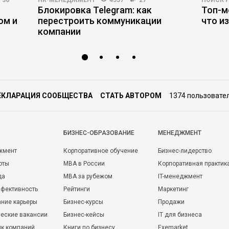
36
HR-МЕНЕДЖМЕНТ
4557
27
ПОИСК 
Блокировка Telegram: как
Топ-м
ом и
перестроить коммуникации
что и
компании
ЕКЛАРАЦИЯ СООБЩЕСТВА
СТАТЬ АВТОРОМ
1374 пользовате
БИЗНЕС-ОБРАЗОВАНИЕ
МЕНЕДЖМЕНТ
жмент
Корпоративное обучение
Бизнес-лидерство
оты
MBA в России
Корпоративная практик
да
MBA за рубежом
IT-менеджмент
фективность
Рейтинги
Маркетинг
ние карьеры
Бизнес-курсы
Продажи
еские вакансии
Бизнес-кейсы
IT для бизнеса
ик компаний
Книги по бизнесу
Exemarket