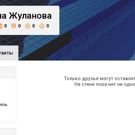
на
Жуланова
0
0
0
0
такты
Только друзья могут оставля
На стене пока нет ни одн
тель