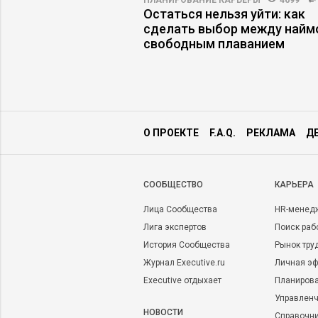
3318
17
ПЛАНИРОВАНИЕ КАРЬЕРЫ
4699
работодателя по
Остаться нельзя уйти: как
и компании
сделать выбор между найм
свободным плаванием
О ПРОЕКТЕ
F.A.Q.
РЕКЛАМА
Д
CООБЩЕСТВО
КАРЬЕРА
Лица Сообщества
HR-менед
Лига экспертов
Поиск раб
История Сообщества
Рынок тру
Журнал Executive.ru
Личная эф
Executive отдыхает
Планирова
Управленч
НОВОСТИ
Справочн