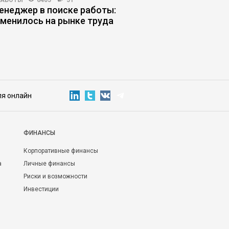
РАБОТЫ
6405
51
ЛИЧНАЯ ЭФФЕКТИВНОСТЬ
енеджер в поиске работы:
Стресс-менеджмент:
зменилось на рынке труда
сгореть на пути к к
целям
ля онлайн
ФИНАНСЫ
Корпоративные финансы
а
Личные финансы
Риски и возможности
Инвестиции