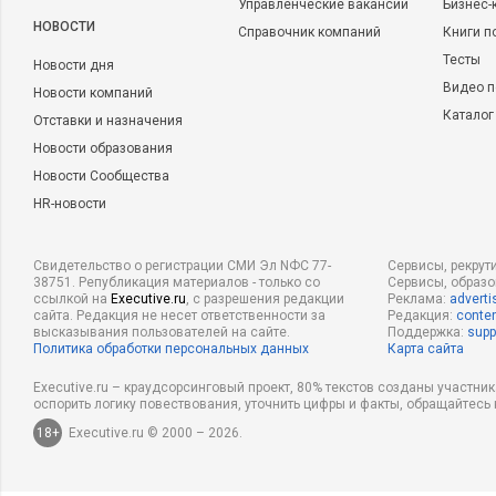
Управленческие вакансии
Бизнес-
НОВОСТИ
Справочник компаний
Книги п
Тесты
Новости дня
Видео п
Новости компаний
Каталог
Отставки и назначения
Новости образования
Новости Сообщества
HR-новости
Свидетельство о регистрации СМИ Эл NФС 77-
Сервисы, рекрут
38751. Републикация материалов - только со
Сервисы, образ
ссылкой на
Executive.ru
, с разрешения редакции
Реклама:
adverti
сайта. Редакция не несет ответственности за
Редакция:
conten
высказывания пользователей на сайте.
Поддержка:
supp
Политика обработки персональных данных
Карта сайта
Executive.ru – краудсорсинговый проект, 80% текстов созданы участни
оспорить логику повествования, уточнить цифры и факты, обращайтесь 
18+
Executive.ru © 2000 – 2026.