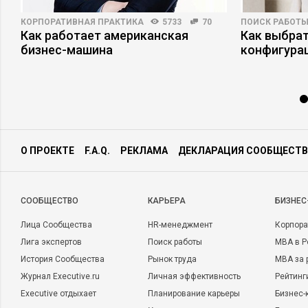
КОРПОРАТИВНАЯ ПРАКТИКА
5733
70
ПОИСК РАБОТ
Как работает американская
Как выбрат
бизнес-машина
конфигура
О ПРОЕКТЕ
F.A.Q.
РЕКЛАМА
ДЕКЛАРАЦИЯ СООБЩЕСТВ
CООБЩЕСТВО
КАРЬЕРА
БИЗНЕС
Лица Сообщества
HR-менеджмент
Корпора
Лига экспертов
Поиск работы
MBA в Р
История Сообщества
Рынок труда
MBA за 
Журнал Executive.ru
Личная эффективность
Рейтинг
Executive отдыхает
Планирование карьеры
Бизнес-