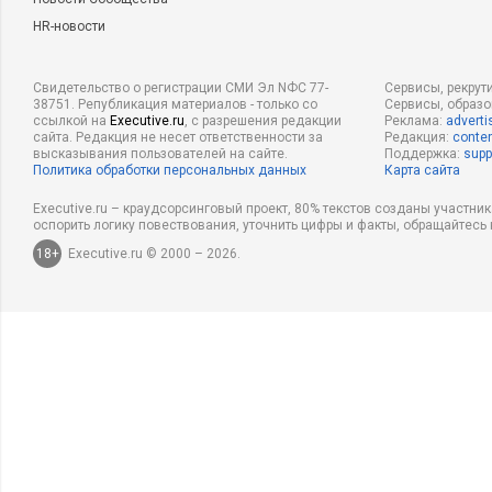
HR-новости
Свидетельство о регистрации СМИ Эл NФС 77-
Сервисы, рекрут
38751. Републикация материалов - только со
Сервисы, образ
ссылкой на
Executive.ru
, с разрешения редакции
Реклама:
adverti
сайта. Редакция не несет ответственности за
Редакция:
conten
высказывания пользователей на сайте.
Поддержка:
supp
Политика обработки персональных данных
Карта сайта
Executive.ru – краудсорсинговый проект, 80% текстов созданы участни
оспорить логику повествования, уточнить цифры и факты, обращайтесь 
18+
Executive.ru © 2000 – 2026.