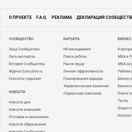
О ПРОЕКТЕ
F.A.Q.
РЕКЛАМА
ДЕКЛАРАЦИЯ СООБЩЕСТВ
CООБЩЕСТВО
КАРЬЕРА
БИЗНЕС
Лица Сообщества
HR-менеджмент
Корпора
Лига экспертов
Поиск работы
MBA в Р
История Сообщества
Рынок труда
MBA за 
Журнал Executive.ru
Личная эффективность
Рейтинг
Executive отдыхает
Планирование карьеры
Бизнес-
Управленческие вакансии
Бизнес-
НОВОСТИ
Справочник компаний
Книги п
Тесты
Новости дня
Видео п
Новости компаний
Каталог
Отставки и назначения
Новости образования
Новости Сообщества