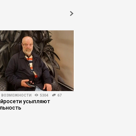
И ВОЗМОЖНОСТИ
5304
67
МАРКЕТИНГ
4625
46
ейросети усыпляют
Почему клиенты не в
льность
«уникальность» про