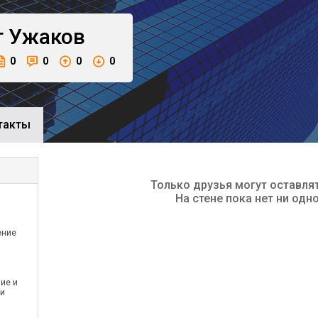
г
Ужаков
0
0
0
0
такты
Только друзья могут оставля
На стене пока нет ни одн
ение
ие и
 и