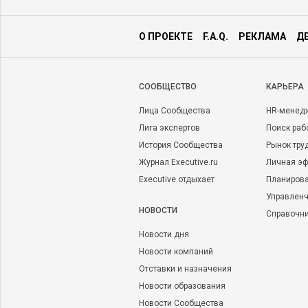
О ПРОЕКТЕ
F.A.Q.
РЕКЛАМА
Д
CООБЩЕСТВО
КАРЬЕРА
Лица Сообщества
HR-менед
Лига экспертов
Поиск раб
История Сообщества
Рынок тру
Журнал Executive.ru
Личная эф
Executive отдыхает
Планирова
Управленч
НОВОСТИ
Справочн
Новости дня
Новости компаний
Отставки и назначения
Новости образования
Новости Сообщества