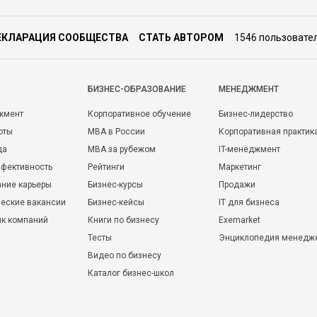
ЕКЛАРАЦИЯ СООБЩЕСТВА
СТАТЬ АВТОРОМ
1546 пользовате
БИЗНЕС-ОБРАЗОВАНИЕ
МЕНЕДЖМЕНТ
жмент
Корпоративное обучение
Бизнес-лидерство
оты
MBA в России
Корпоративная практик
да
MBA за рубежом
IT-менеджмент
фективность
Рейтинги
Маркетинг
ние карьеры
Бизнес-курсы
Продажи
еские вакансии
Бизнес-кейсы
IT для бизнеса
ик компаний
Книги по бизнесу
Exemarket
Тесты
Энциклопедия менедж
Видео по бизнесу
Каталог бизнес-школ