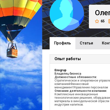
Оле
65
Профиль
Cтатьи
Кон
Опыт работы
Enogrup
Владелец бизнеса
Должностные обязанности:
Стратегическое и оперативное управл
компаниейФинансовый
менеджментУправление персоналом
Описание деятельности компании:
Комплексные инновационные
технологические решения, оборудован
материалы в винодельческой отрасли
индустрии напитков.