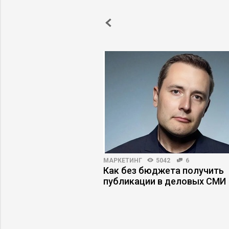
НОСТИ
3468
28
МАРКЕТИНГ
5042
6
ожность сотрудников
Как без бюджета получить
знес
публикации в деловых СМИ