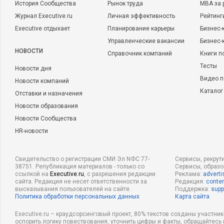
История Сообщества
Рынок труда
MBA за 
Журнал Executive.ru
Личная эффективность
Рейтинг
Executive отдыхает
Планирование карьеры
Бизнес-
Управленческие вакансии
Бизнес-
НОВОСТИ
Справочник компаний
Книги п
Тесты
Новости дня
Видео п
Новости компаний
Каталог
Отставки и назначения
Новости образования
Новости Сообщества
HR-новости
Свидетельство о регистрации СМИ Эл NФС 77-
Сервисы, рекрут
38751. Републикация материалов - только со
Сервисы, образ
ссылкой на
Executive.ru
, с разрешения редакции
Реклама:
adverti
сайта. Редакция не несет ответственности за
Редакция:
conten
высказывания пользователей на сайте.
Поддержка:
supp
Политика обработки персональных данных
Карта сайта
Executive.ru – краудсорсинговый проект, 80% текстов созданы участни
оспорить логику повествования, уточнить цифры и факты, обращайтесь 