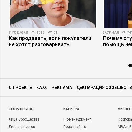
ПРОДАЖИ
4013
61
ЖУРНАЛ
74
Как продавать, если покупатели
Почему ст
не хотят разговаривать
помощь не
О ПРОЕКТЕ
F.A.Q.
РЕКЛАМА
ДЕКЛАРАЦИЯ СООБЩЕСТВ
CООБЩЕСТВО
КАРЬЕРА
БИЗНЕС
Лица Сообщества
HR-менеджмент
Корпора
Лига экспертов
Поиск работы
MBA в Р