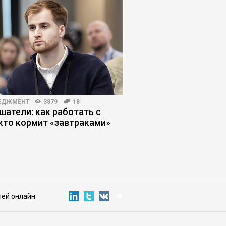
ЕДЖМЕНТ
3879
18
ПРОДАЖИ
4013
61
шатели: как работать с
Как продавать, если
 кто кормит «завтраками»
не хотят разговарив
лей онлайн