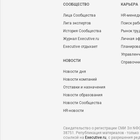
CООБЩЕСТВО
КАРЬЕРА
Лица Сообщества
HR-менед
Лига экспертов
Поиск раб
История Сообщества
Рынок тру
Журнал Executive.ru
Личная эф
Executive отдыхает
Планирова
Управленч
НОВОСТИ
Справочн
Новости дня
Новости компаний
Отставки и назначения
Новости образования
Новости Сообщества
HR-новости
Свидетельство о регистрации СМИ Эл NФС
38751. Републикация материалов - только
ссылкой на
Executive.ru
, с разрешения ре