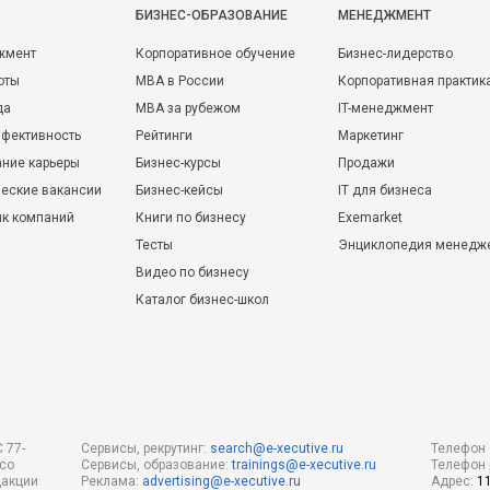
БИЗНЕС-ОБРАЗОВАНИЕ
МЕНЕДЖМЕНТ
жмент
Корпоративное обучение
Бизнес-лидерство
оты
MBA в России
Корпоративная практик
да
MBA за рубежом
IT-менеджмент
фективность
Рейтинги
Маркетинг
ние карьеры
Бизнес-курсы
Продажи
еские вакансии
Бизнес-кейсы
IT для бизнеса
ик компаний
Книги по бизнесу
Exemarket
Тесты
Энциклопедия менедж
Видео по бизнесу
Каталог бизнес-школ
 77-
Сервисы, рекрутинг:
search@e-xecutive.ru
Телефон 
 со
Сервисы, образование:
trainings@e-xecutive.ru
Телефон 
дакции
Реклама:
advertising@e-xecutive.ru
Адрес:
1