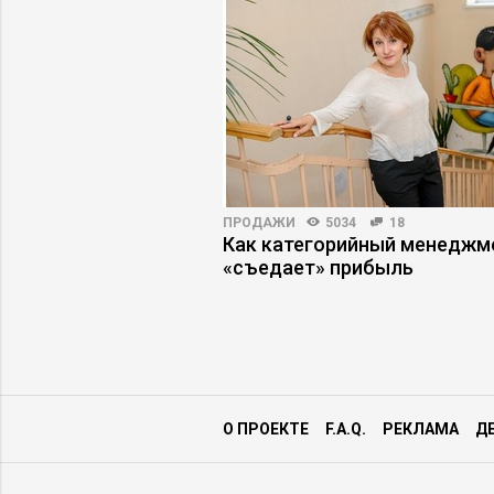
ВО
3512
74
ПРОДАЖИ
5034
18
емиурги: как сменить
Как категорийный менеджм
ения без ущерба
«съедает» прибыль
О ПРОЕКТЕ
F.A.Q.
РЕКЛАМА
Д