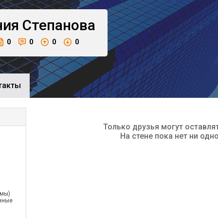
ния
Степанова
0
0
0
0
такты
Только друзья могут оставля
На стене пока нет ни одн
емы)
нные