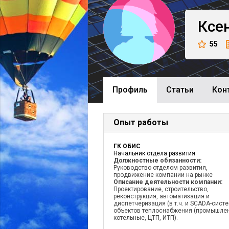
Ксе
55
Профиль
Cтатьи
Кон
Опыт работы
ГК ОБИС
Начальник отдела развития
Должностные обязанности:
Руководство отделом развития,
продвижение компании на рынке
Описание деятельности компании:
Проектирование, строительство,
реконструкция, автоматизация и
диспетчеризация (в т.ч. и SCADA-сист
объектов теплоснабжения (промышле
котельные, ЦТП, ИТП).