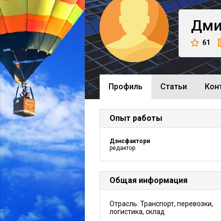
Дми
61
Профиль
Cтатьи
Кон
Опыт работы
Дэнсфактори
редактор
Общая информация
Отрасль: Транспорт, перевозки,
логистика, склад