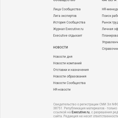
CООБЩЕСТВО
КАРЬЕРА
Лица Сообщества
HR-менед
Лига экспертов
Поиск раб
История Сообщества
Рынок тру
Журнал Executive.ru
Личная эф
Executive отдыхает
Планирова
Управленч
НОВОСТИ
Справочн
Новости дня
Новости компаний
Отставки и назначения
Новости образования
Новости Сообщества
HR-новости
Свидетельство о регистрации СМИ Эл NФС
38751. Републикация материалов - только
ссылкой на
Executive.ru
, с разрешения ре
сайта. Редакция не несет ответственности