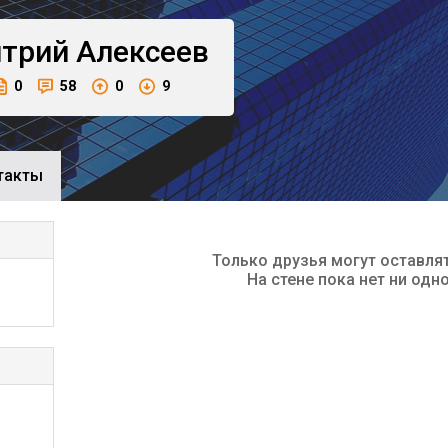
трий
Алексеев
0
58
0
9
такты
Только друзья могут оставля
На стене пока нет ни одн