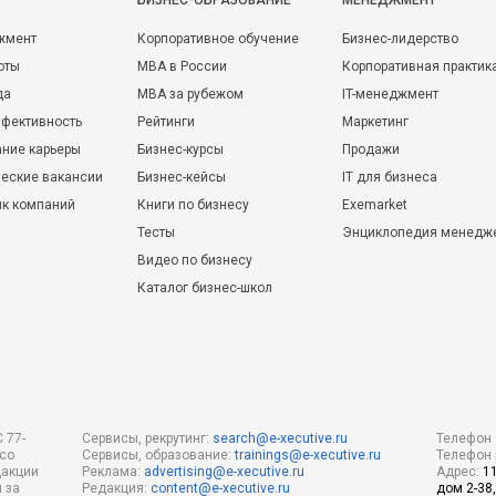
БИЗНЕС-ОБРАЗОВАНИЕ
МЕНЕДЖМЕНТ
жмент
Корпоративное обучение
Бизнес-лидерство
оты
MBA в России
Корпоративная практик
да
MBA за рубежом
IT-менеджмент
фективность
Рейтинги
Маркетинг
ние карьеры
Бизнес-курсы
Продажи
еские вакансии
Бизнес-кейсы
IT для бизнеса
ик компаний
Книги по бизнесу
Exemarket
Тесты
Энциклопедия менедж
Видео по бизнесу
Каталог бизнес-школ
 77-
Сервисы, рекрутинг:
search@e-xecutive.ru
Телефон 
 со
Сервисы, образование:
trainings@e-xecutive.ru
Телефон 
дакции
Реклама:
advertising@e-xecutive.ru
Адрес:
1
 за
Редакция:
content@e-xecutive.ru
дом 2-38,