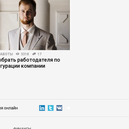
РАБОТЫ
3318
17
КОРПОРАТИВНАЯ ПРАКТИКА
ыбрать работодателя по
Корпоративная грави
гурации компании
системы сводят иде
ля онлайн