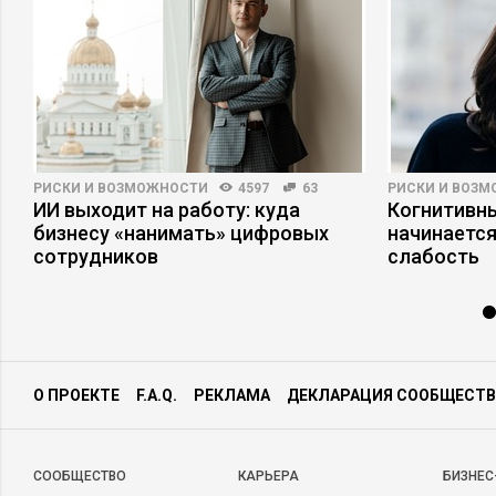
РИСКИ И ВОЗМОЖНОСТИ
4597
63
РИСКИ И ВОЗ
ИИ выходит на работу: куда
Когнитивны
е
бизнесу «нанимать» цифровых
начинается
сотрудников
слабость
О ПРОЕКТЕ
F.A.Q.
РЕКЛАМА
ДЕКЛАРАЦИЯ СООБЩЕСТВ
CООБЩЕСТВО
КАРЬЕРА
БИЗНЕС