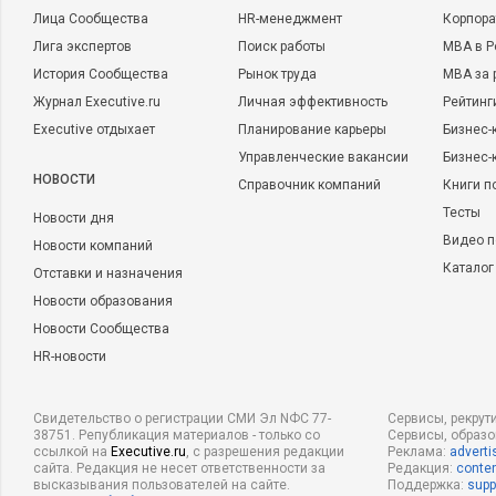
Лица Сообщества
HR-менеджмент
Корпора
Лига экспертов
Поиск работы
MBA в Р
История Сообщества
Рынок труда
MBA за 
Журнал Executive.ru
Личная эффективность
Рейтинг
Executive отдыхает
Планирование карьеры
Бизнес-
Управленческие вакансии
Бизнес-
НОВОСТИ
Справочник компаний
Книги п
Тесты
Новости дня
Видео п
Новости компаний
Каталог
Отставки и назначения
Новости образования
Новости Сообщества
HR-новости
Свидетельство о регистрации СМИ Эл NФС 77-
Сервисы, рекрут
38751. Републикация материалов - только со
Сервисы, образ
ссылкой на
Executive.ru
, с разрешения редакции
Реклама:
adverti
сайта. Редакция не несет ответственности за
Редакция:
conten
высказывания пользователей на сайте.
Поддержка:
supp