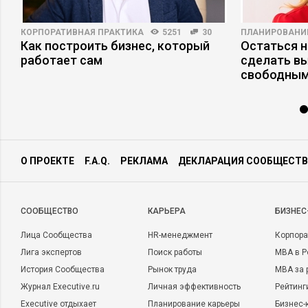
КОРПОРАТИВНАЯ ПРАКТИКА
5251
30
ПЛАНИРОВАНИ
Как построить бизнес, который
Остаться н
работает сам
сделать в
свободным
О ПРОЕКТЕ
F.A.Q.
РЕКЛАМА
ДЕКЛАРАЦИЯ СООБЩЕСТВ
CООБЩЕСТВО
КАРЬЕРА
БИЗНЕС
Лица Сообщества
HR-менеджмент
Корпора
Лига экспертов
Поиск работы
MBA в Р
История Сообщества
Рынок труда
MBA за 
Журнал Executive.ru
Личная эффективность
Рейтинг
Executive отдыхает
Планирование карьеры
Бизнес-