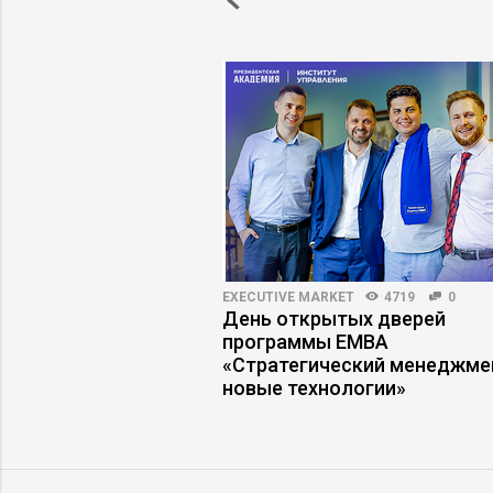
3000
52
EXECUTIVE MARKET
4719
0
ктора саботируют
День открытых дверей
ичков
программы ЕМВА
«Стратегический менеджме
новые технологии»