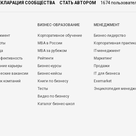
ЕКЛАРАЦИЯ СООБЩЕСТВА
СТАТЬ АВТОРОМ
1674 пользовате
БИЗНЕС-ОБРАЗОВАНИЕ
МЕНЕДЖМЕНТ
жмент
Корпоративное обучение
Бизнес-лидерство
оты
MBA в России
Корпоративная практик
да
MBA за рубежом
IT-менеджмент
фективность
Рейтинги
Маркетинг
ние карьеры
Бизнес-курсы
Продажи
еские вакансии
Бизнес-кейсы
IT для бизнеса
ик компаний
Книги по бизнесу
Exemarket
Тесты
Энциклопедия менедж
Видео по бизнесу
Каталог бизнес-школ