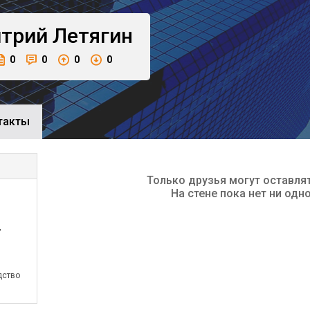
трий
Летягин
0
0
0
0
такты
Только друзья могут оставля
На стене пока нет ни одн
,
дство