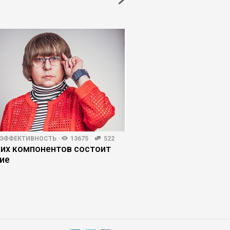
 ЭФФЕКТИВНОСТЬ
13675
522
ЛИЧНАЯ ЭФФЕКТИВНОСТЬ
ких компонентов состоит
Переговоры с первы
ие
как сорвать защитн
собеседника