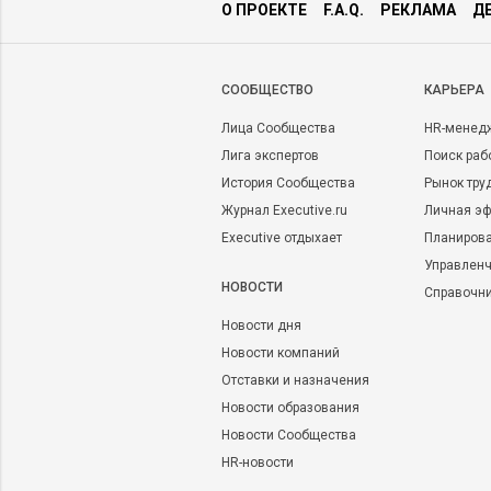
О ПРОЕКТЕ
F.A.Q.
РЕКЛАМА
Д
CООБЩЕСТВО
КАРЬЕРА
Лица Сообщества
HR-менед
Лига экспертов
Поиск раб
История Сообщества
Рынок тру
Журнал Executive.ru
Личная эф
Executive отдыхает
Планирова
Управленч
НОВОСТИ
Справочн
Новости дня
Новости компаний
Отставки и назначения
Новости образования
Новости Сообщества
HR-новости