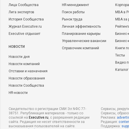
Лица Сообщества
HR-менеджмент
Корпора
Лига экспертов
Поиск работы
MBA в Р
История Сообщества
Рынок труда
MBA за 
Журнал Executive.ru
Личная эффективность
Рейтинг
Executive отдыхает
Планирование карьеры
Бизнес-
Управленческие вакансии
Бизнес-
НОВОСТИ
Справочник компаний
Книги п
Тесты
Новости дня
Видео п
Новости компаний
Каталог
Отставки и назначения
Новости образования
Новости Сообщества
HR-новости
Свидетельство о регистрации СМИ Эл NФС 77-
Сервисы, рекрут
38751. Републикация материалов - только со
Сервисы, образ
ссылкой на
Executive.ru
, с разрешения редакции
Реклама:
adverti
сайта. Редакция не несет ответственности за
Редакция:
conten
высказывания пользователей на сайте.
Поддержка:
supp