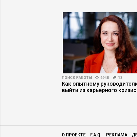
3318
17
ПОИСК РАБОТЫ
6948
13
работодателя по
Как опытному руководител
и компании
выйти из карьерного кризис
О ПРОЕКТЕ
F.A.Q.
РЕКЛАМА
Д