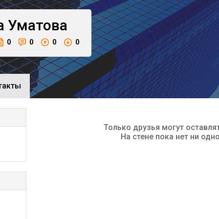
а
Уматова
0
0
0
0
такты
Только друзья могут оставля
На стене пока нет ни одн