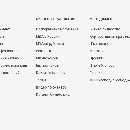
БИЗНЕС-ОБРАЗОВАНИЕ
МЕНЕДЖМЕНТ
жмент
Корпоративное обучение
Бизнес-лидерство
оты
MBA в России
Корпоративная практик
да
MBA за рубежом
IT-менеджмент
фективность
Рейтинги
Маркетинг
ние карьеры
Бизнес-курсы
Продажи
еские вакансии
Бизнес-кейсы
IT для бизнеса
ик компаний
Книги по бизнесу
Exemarket
Тесты
Энциклопедия менедж
Видео по бизнесу
Каталог бизнес-школ