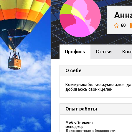
Анн
60
Профиль
Cтатьи
Кон
О себе
Коммуникабельная,умная,всегда
добиваюсь своих целей!
Опыт работы
МобилЭлемент
менеджер
Должностные обязанности: