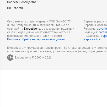
Новости Сообщества
HR-новости
Свидетельство о регистрации СМИ Эл NФС 77-
Сервисы, рекрут
38751. Републикация материалов - только со
Сервисы, образ
ссылкой на
Executive.ru
, с разрешения редакции
Реклама:
adverti
сайта. Редакция не несет ответственности за
Редакция:
conten
высказывания пользователей на сайте.
Поддержка:
supp
Политика обработки персональных данных
Карта сайта
Executive.ru – краудсорсинговый проект, 80% текстов созданы участни
оспорить логику повествования, уточнить цифры и факты, обращайтесь 
18+
Executive.ru © 2000 – 2026.