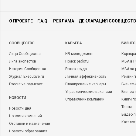
О ПРОЕКТЕ
F.A.Q.
РЕКЛАМА
ДЕКЛАРАЦИЯ СООБЩЕСТВ
CООБЩЕСТВО
КАРЬЕРА
БИЗНЕС
Лица Сообщества
HR-менеджмент
Корпора
Лига экспертов
Поиск работы
MBA в Р
История Сообщества
Рынок труда
MBA за 
Журнал Executive.ru
Личная эффективность
Рейтинг
Executive отдыхает
Планирование карьеры
Бизнес-
Управленческие вакансии
Бизнес-
НОВОСТИ
Справочник компаний
Книги п
Тесты
Новости дня
Видео п
Новости компаний
Каталог
Отставки и назначения
Новости образования