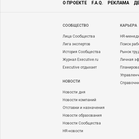
О ПРОЕКТЕ
F.A.Q.
РЕКЛАМА
Д
CООБЩЕСТВО
КАРЬЕРА
Лица Сообщества
HR-менед
Лига экспертов
Поиск раб
История Сообщества
Рынок тру
Журнал Executive.ru
Личная эф
Executive отдыхает
Планирова
Управленч
НОВОСТИ
Справочн
Новости дня
Новости компаний
Отставки и назначения
Новости образования
Новости Сообщества
HR-новости