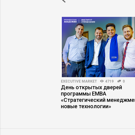
ПРАКТИКА
3739
24
EXECUTIVE MARKET
4719
0
ние контроля
День открытых дверей
ес управляемости
программы ЕМВА
«Стратегический менеджме
новые технологии»