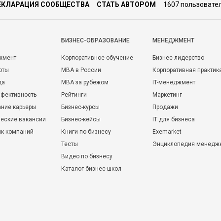
ЕКЛАРАЦИЯ СООБЩЕСТВА
СТАТЬ АВТОРОМ
1607 пользовате
БИЗНЕС-ОБРАЗОВАНИЕ
МЕНЕДЖМЕНТ
жмент
Корпоративное обучение
Бизнес-лидерство
оты
MBA в России
Корпоративная практик
да
MBA за рубежом
IT-менеджмент
фективность
Рейтинги
Маркетинг
ние карьеры
Бизнес-курсы
Продажи
еские вакансии
Бизнес-кейсы
IT для бизнеса
ик компаний
Книги по бизнесу
Exemarket
Тесты
Энциклопедия менедж
Видео по бизнесу
Каталог бизнес-школ