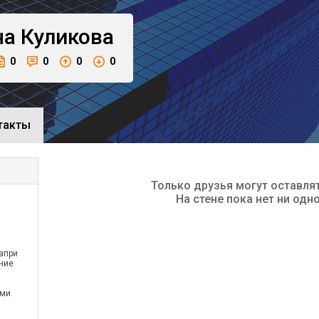
на
Куликова
0
0
0
0
такты
Только друзья могут оставля
На стене пока нет ни одн
апри
ние
ыми