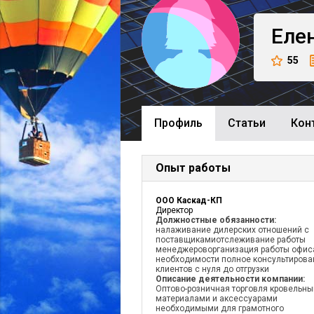
Еле
55
Профиль
Cтатьи
Кон
Опыт работы
ООО Каскад-КП
Директор
Должностные обязанности:
налаживание дилерских отношений с
поставщикамиотслеживание работы
менеджероворганизация работы офис
необходимости полное консультирова
клиентов с нуля до отгрузки
Описание деятельности компании:
Оптово-розничная торговля кровельн
материалами и аксессуарами
необходимыми для грамотного