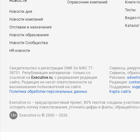
НОВОСТИ
Справочник компаний
Книги п
Тесты
Новости дня
Видео п
Новости компаний
Каталог
Отставки и назначения
Новости образования
Новости Сообщества
HR-новости
Свидетельство о регистрации СМИ Эл NФС 77-
Сервисы, рекрут
38751. Републикация материалов - только со
Сервисы, образ
ссылкой на
Executive.ru
, с разрешения редакции
Реклама:
adverti
сайта. Редакция не несет ответственности за
Редакция:
conten
высказывания пользователей на сайте.
Поддержка:
supp
Политика обработки персональных данных
Карта сайта
Executive.ru – краудсорсинговый проект, 80% текстов созданы участни
оспорить логику повествования, уточнить цифры и факты, обращайтесь 
18+
Executive.ru © 2000 – 2026.