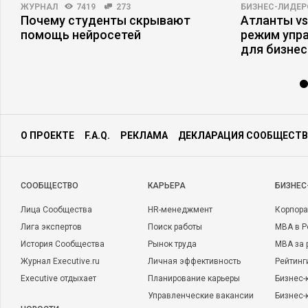
ЖУРНАЛ
7419
273
БИЗНЕС-ЛИДЕР
Почему студенты скрывают
Атланты vs
помощь нейросетей
режим упр
для бизнес
О ПРОЕКТЕ
F.A.Q.
РЕКЛАМА
ДЕКЛАРАЦИЯ СООБЩЕСТВ
CООБЩЕСТВО
КАРЬЕРА
БИЗНЕС
Лица Сообщества
HR-менеджмент
Корпора
Лига экспертов
Поиск работы
MBA в Р
История Сообщества
Рынок труда
MBA за 
Журнал Executive.ru
Личная эффективность
Рейтинг
Executive отдыхает
Планирование карьеры
Бизнес-
Управленческие вакансии
Бизнес-