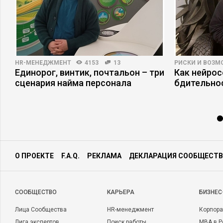
HR-МЕНЕДЖМЕНТ
4153
13
РИСКИ И ВОЗ
а
Единорог, винтик, почтальон – три
Как нейро
сценария найма персонала
бдительно
О ПРОЕКТЕ
F.A.Q.
РЕКЛАМА
ДЕКЛАРАЦИЯ СООБЩЕСТВ
CООБЩЕСТВО
КАРЬЕРА
БИЗНЕС
Лица Сообщества
HR-менеджмент
Корпора
Лига экспертов
Поиск работы
MBA в Р