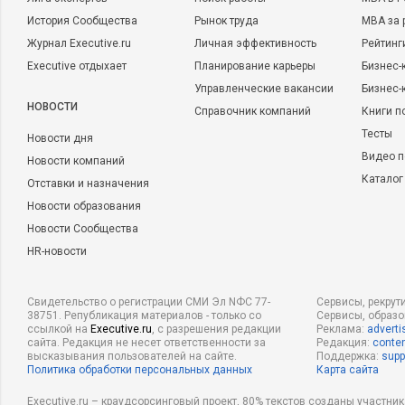
История Сообщества
Рынок труда
MBA за 
Журнал Executive.ru
Личная эффективность
Рейтинг
Executive отдыхает
Планирование карьеры
Бизнес-
Управленческие вакансии
Бизнес-
НОВОСТИ
Справочник компаний
Книги п
Тесты
Новости дня
Видео п
Новости компаний
Каталог
Отставки и назначения
Новости образования
Новости Сообщества
HR-новости
Свидетельство о регистрации СМИ Эл NФС 77-
Сервисы, рекрут
38751. Републикация материалов - только со
Сервисы, образ
ссылкой на
Executive.ru
, с разрешения редакции
Реклама:
adverti
сайта. Редакция не несет ответственности за
Редакция:
conten
высказывания пользователей на сайте.
Поддержка:
supp
Политика обработки персональных данных
Карта сайта
Executive.ru – краудсорсинговый проект, 80% текстов созданы участни